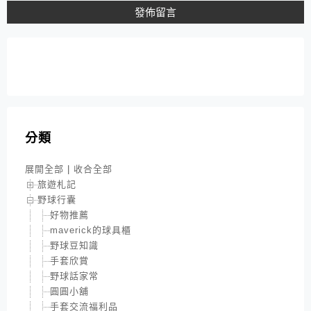
分類
展開全部
|
收合全部
旅遊札記
野球行囊
好物推薦
maverick的球具櫃
野球豆知識
手套欣賞
野球話家常
圓圓小舖
手套交流福利品