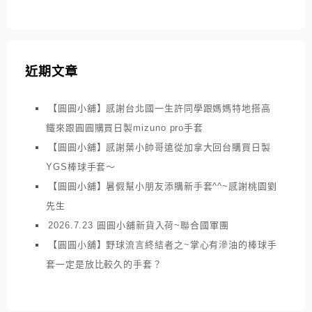
近期文章
【圓圓小舖】感謝台北國一生許同學跟媽媽特地搭高
鐵來跟圓圓購買日製mizuno pro手套
【圓圓小舖】感謝葉小帥哥遠從加拿大回台購買日製
YGS棒球手套～
【圓圓小舖】暑假幫小朋友添購新手套^^~感謝桃園劉
先生
2026.7.23 圓圓小舖新貨入荷~聯合國軍團
【圓圓小舖】野球流言終結者之~掌心有滲油的棒球手
套一定是放比較久的手套？