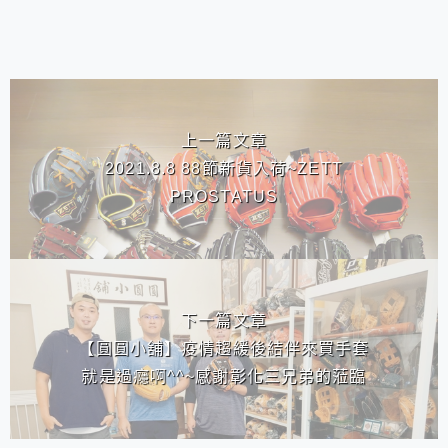
相連文章
上一篇文章
2021.8.8 88節新貨入荷~ZETT
PROSTATUS
下一篇文章
【圓圓小舖】疫情趨緩後結伴來買手套
就是過癮啊^^~感謝彰化三兄弟的蒞臨