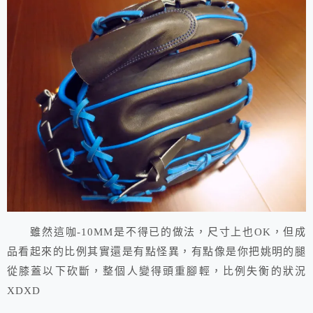
雖然這咖-10MM是不得已的做法，尺寸上也OK，但成
品看起來的比例其實還是有點怪異，有點像是你把姚明的腿
從膝蓋以下砍斷，整個人變得頭重腳輕，比例失衡的狀況
XDXD