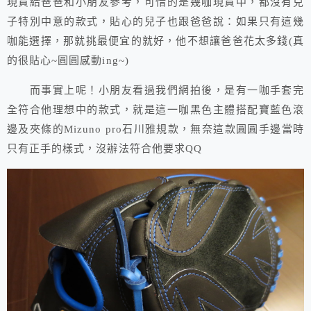
現貨給爸爸和小朋友參考，可惜的是幾咖現貨中，都沒有兒
子特別中意的款式，貼心的兒子也跟爸爸說：如果只有這幾
咖能選擇，那就挑最便宜的就好，他不想讓爸爸花太多錢(真
的很貼心~圓圓感動ing~)
而事實上呢！小朋友看過我們網拍後，是有一咖手套完
全符合他理想中的款式，就是這一咖黑色主體搭配寶藍色滾
邊及夾條的Mizuno pro石川雅規款，無奈這款圓圓手邊當時
只有正手的樣式，沒辦法符合他要求QQ