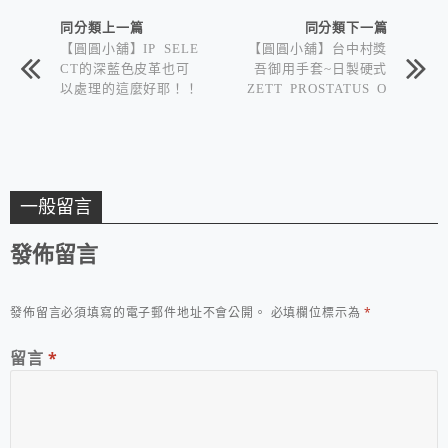
同分類上一篇
同分類下一篇
【圓圓小舖】IP SELE
【圓圓小舖】台中村獎
CT的深藍色皮革也可
吾御用手套~日製硬式
以處理的這麼好耶！！
ZETT PROSTATUS O
RDER^^
一般留言
發佈留言
發佈留言必須填寫的電子郵件地址不會公開。
必填欄位標示為
*
留言
*