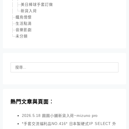
美日棒球手套訂做
新貨入荷
鐵鳥情懷
生活點滴
音樂影劇
未分類
熱門文章與頁面︰
2026.5.18 圓圓小舖新貨入荷~mizuno pro
*手套交流福利品NO.416* 日本製硬式IP SELECT 外