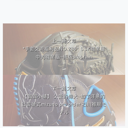
相連文章
上一篇文章
*手套交流福利品NO.286* SSK職業腦
中的職業腦~絕版probrain
下一篇文章
【圓圓小舖】 父愛的偉大~加了洋蔥的
日製硬式mizuno pro order 石川雅規モ
デル