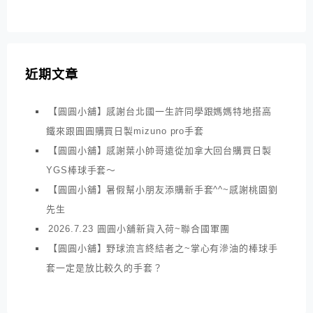
近期文章
【圓圓小舖】感謝台北國一生許同學跟媽媽特地搭高
鐵來跟圓圓購買日製mizuno pro手套
【圓圓小舖】感謝葉小帥哥遠從加拿大回台購買日製
YGS棒球手套～
【圓圓小舖】暑假幫小朋友添購新手套^^~感謝桃園劉
先生
2026.7.23 圓圓小舖新貨入荷~聯合國軍團
【圓圓小舖】野球流言終結者之~掌心有滲油的棒球手
套一定是放比較久的手套？