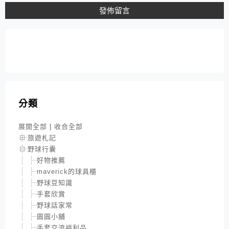
分類
展開全部
|
收合全部
旅遊札記
野球行囊
好物推薦
maverick的球具櫃
野球豆知識
手套欣賞
野球話家常
圓圓小舖
手套交流福利品