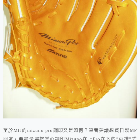
至於MIJ的mizuno pro鋼印又是如何？筆者建議想買日製MP
朋友，要盡量選擇掌心鋼印Mizuno在上Pro在下的”兩排”式