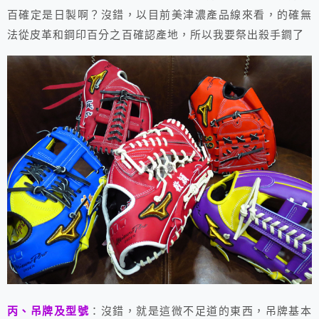
百確定是日製啊？沒錯，以目前美津濃產品線來看，的確無
法從皮革和鋼印百分之百確認產地，所以我要祭出殺手鐧了
丙、吊牌及型號
：沒錯，就是這微不足道的東西，吊牌基本