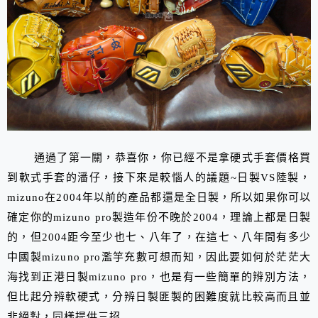
通過了第一關，恭喜你，你已經不是拿硬式手套價格買
到軟式手套的潘仔，接下來是較惱人的議題~日製VS陸製，
mizuno在2004年以前的產品都還是全日製，所以如果你可以
確定你的mizuno pro製造年份不晚於2004，理論上都是日製
的，但2004距今至少也七、八年了，在這七、八年間有多少
中國製mizuno pro濫竽充數可想而知，因此要如何於茫茫大
海找到正港日製mizuno pro，也是有一些簡單的辨別方法，
但比起分辨軟硬式，分辨日製匪製的困難度就比較高而且並
非絕對，同樣提供三招