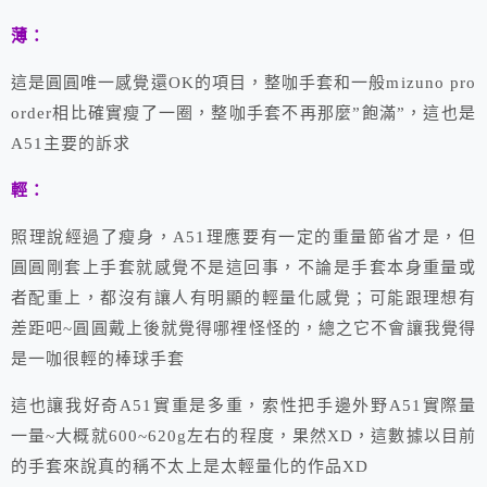
薄：
這是圓圓唯一感覺還OK的項目，整咖手套和一般mizuno pro
order相比確實瘦了一圈，整咖手套不再那麼”飽滿”，這也是
A51主要的訴求
輕：
照理說經過了瘦身，A51理應要有一定的重量節省才是，但
圓圓剛套上手套就感覺不是這回事，不論是手套本身重量或
者配重上，都沒有讓人有明顯的輕量化感覺；可能跟理想有
差距吧~圓圓戴上後就覺得哪裡怪怪的，總之它不會讓我覺得
是一咖很輕的棒球手套
這也讓我好奇A51實重是多重，索性把手邊外野A51實際量
一量~大概就600~620g左右的程度，果然XD，這數據以目前
的手套來說真的稱不太上是太輕量化的作品XD