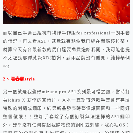
而以自己手邊已經擁有耕作手作版for professional一朗手套
的情況，再去看A51，感覺就有點像我已經在開瑪莎拉蒂，
就算今天有台最新款的馬自達要免費送給我開，我可能也提
不太起勁那種感覺XD(拍謝，對兩品牌沒有偏見，純粹舉例
^^)
2、陽春麵style
另一個就是我覺得mizuno pro A51系列最可惜之處，當時打
著ichiro X 耕作的宣傳片，原本一直期待這款手套會有甚麼
特殊的刺繡或鋼印，結果新品發表時整個讓圓圓和一些同好
整個傻眼！！整咖手套除了有個訂製無法選擇的A51鋼印
外，幾乎沒有任何提起我購物慾的鋼印或刺繡，我心裡OS：