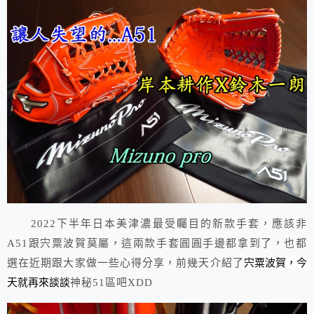
2022下半年日本美津濃最受矚目的新款手套，應該非
A51跟宍粟波賀莫屬，這兩款手套圓圓手邊都拿到了，也都
宍粟波賀，今
選在近期跟大家做一些心得分享，前幾天介紹了
天就再來談談
神秘51區吧XDD