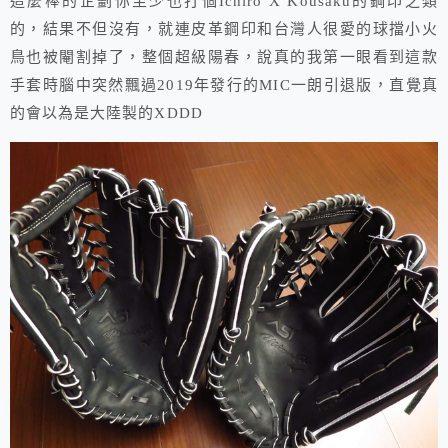
這麼棒的企劃你至少也打個Ichiro X Kousaku的鋼印之類
的，結果不但沒有，就連皮革鋼印和台灣人很愛的球擋小火
鳥也被閹割掉了，整個超級陽春，說真的我第一眼看到這款
手套時腦中突然飄過2019年發行的MIC一朗引退版，直覺真
的會以為是大陸製的XDDD