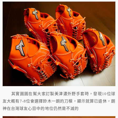
其實圓圓在幫大家訂製美津濃外野手套時，發現10位球
友大概有7-8位會選擇鈴木一朗的刀模，顯示就算已退休，朗
神在台灣球友心目中的地位仍然是不減的