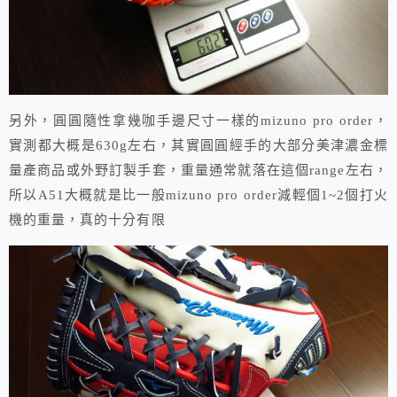
另外，圓圓隨性拿幾咖手邊尺寸一樣的mizuno pro order，
實測都大概是630g左右，其實圓圓經手的大部分美津濃金標
量產商品或外野訂製手套，重量通常就落在這個range左右，
所以A51大概就是比一般mizuno pro order減輕個1~2個打火
機的重量，真的十分有限