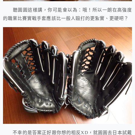
聽圓圓這樣講，你可能會以為：哦！所以一朗在高強度
的職業比賽實戰手套應該比一般人毆打的更紮實、更硬吧？
不幸的是答案正好跟你想的相反XD，就圓圓去日本試戴