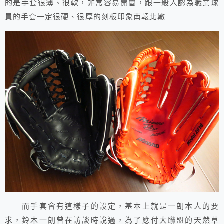
的是手套很薄、很軟，非常容易開闔，跟一般人認為職業球
員的手套一定很硬、很厚的刻板印象南轅北轍
而手套會有這樣子的設定，基本上就是一朗本人的要
求，鈴木一朗曾在訪談時說過，為了應付大聯盟的天然草