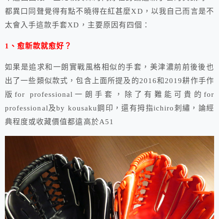
都異口同聲覺得有點不曉得在紅甚麼XD，以我自己而言是不
太會入手這款手套XD，主要原因有四個：
1、愈新款就愈好？
如果是追求和一朗實戰風格相似的手套，美津濃前前後後也
出了一些類似款式，包含上面所提及的2016和2019耕作手作
版for professional一朗手套，除了有難能可貴的for
professional及by kousaku鋼印，還有拇指ichiro刺繡，論經
典程度或收藏價值都遠高於A51