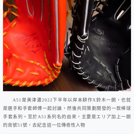
A51是美津濃2022下半年以岸本耕作X鈴木一朗，也就
是選手和手套師傅一起討論，然後共同策劃開發的一款棒球
手套系列。至於A51系列名的由來，主要是エリア加上一朗
的背號51號，去紀念這一位傳奇性人物