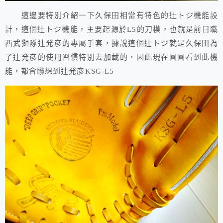
這邊要特別介紹一下久保田相當有特色的辻トジ機能設
計，這個辻トジ機能，主要起源於L5的刀模，也就是前日職
西武獅隊辻発彦的專屬手套，據說這個辻トジ就是久保田為
了辻発彦的使用習慣特別去加載的，因此現在圓圓看到此機
能，都會聯想到辻発彦KSG-L5