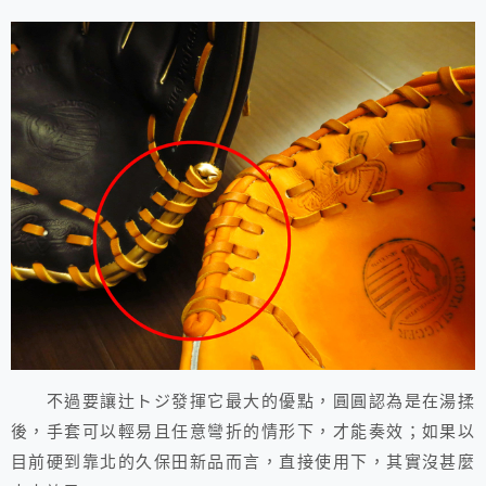
不過要讓辻トジ發揮它最大的優點，圓圓認為是在湯揉
後，手套可以輕易且任意彎折的情形下，才能奏效；如果以
目前硬到靠北的久保田新品而言，直接使用下，其實沒甚麼