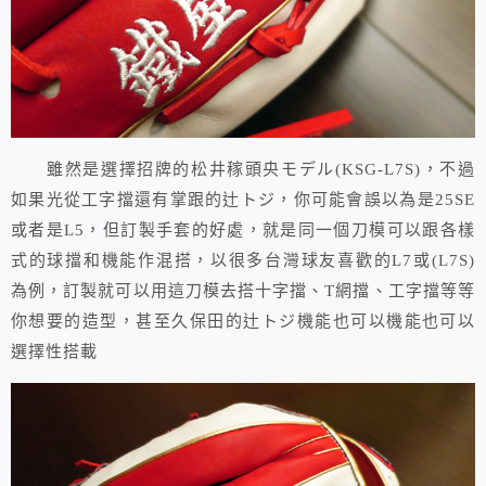
雖然是選擇招牌的松井稼頭央モデル(KSG-L7S)，不過
如果光從工字擋還有掌跟的辻トジ，你可能會誤以為是25SE
或者是L5，但訂製手套的好處，就是同一個刀模可以跟各樣
式的球擋和機能作混搭，以很多台灣球友喜歡的L7或(L7S)
為例，訂製就可以用這刀模去搭十字擋、T網擋、工字擋等等
你想要的造型，甚至久保田的辻トジ機能也可以機能也可以
選擇性搭載