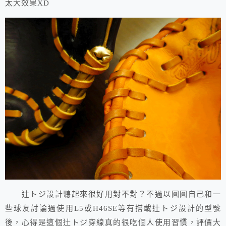
太大效果XD
辻トジ設計聽起來很好用對不對？不過以圓圓自己和一
些球友討論過使用L5或H46SE等有搭載辻トジ設計的型號
後，心得是這個辻トジ穿線真的很吃個人使用習慣，評價大