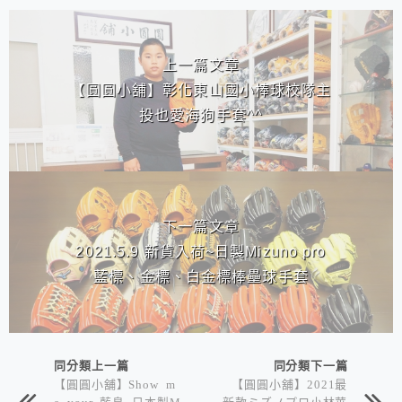
相連文章
上一篇文章
【圓圓小舖】彰化東山國小棒球校隊主
投也愛海狗手套^^
下一篇文章
2021.5.9 新貨入荷~日製Mizuno pro
藍標、金標、白金標棒壘球手套
同分類上一篇
同分類下一篇
【圓圓小舖】Show m
【圓圓小舖】2021最
e your 藍鳥~日本製M
新款ミズノプロ小林華