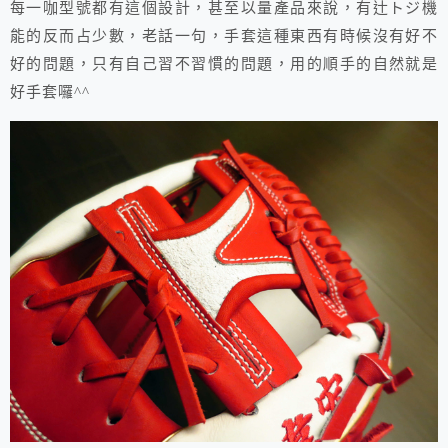
每一咖型號都有這個設計，甚至以量產品來說，有辻トジ機
能的反而占少數，老話一句，手套這種東西有時候沒有好不
好的問題，只有自己習不習慣的問題，用的順手的自然就是
好手套囉^^