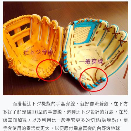
而搭載辻トジ機能的手套穿線，就好像流蘇般，在下方
多好了好幾條IIII型的手套線，這種辻トジ設計的好處，在於
讓掌面加寬，以及利用比一般手套更多的切點(破壞點)，讓
手套使用的靈活度更大，以便應付瞬息萬變的內野滾地球