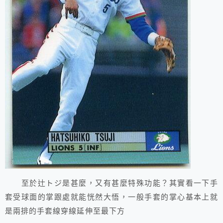
至於辻トジ是甚麼，又有甚麼特殊功能？其實看一下手
套受球面的掌跟處就能恍然大悟，一般手套的掌心基本上就
是兩排的手套線穿線延伸至最下方