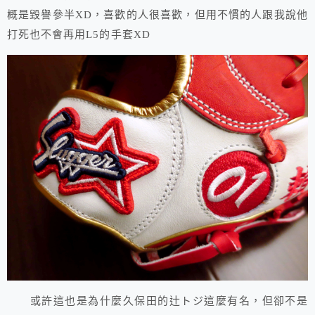
概是毀譽參半XD，喜歡的人很喜歡，但用不慣的人跟我說他
打死也不會再用L5的手套XD
或許這也是為什麼久保田的辻トジ這麼有名，但卻不是