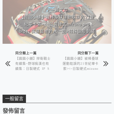
下一篇文章
【圓圓小舖】被棒壘球運動耽誤的21世
紀畢卡索><~日製硬式mizuno pro
order 奧運藍標鈴木一朗+特殊圖形刺繡
同分類上一篇
同分類下一篇
【圓圓小舖】捍衛戰士
【圓圓小舖】被棒壘球
有續集~野球痴漢也有
運動耽誤的21世紀畢卡
續集：日製硬式 IP S
索><~日製硬式mizuno
ELECT KIP SPECIA
pro order 奧運藍標鈴
L ORDER 小久保球
木一朗+特殊圖形刺繡
擋
一般留言
發佈留言