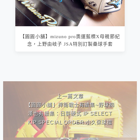
【圓圓小舖】mizuno pro奧運藍標X母親節紀
念，上野由岐子 JSA特別訂製壘球手套
相連文章
上一篇文章
【圓圓小舖】捍衛戰士有續集~野球痴
漢也有續集：日製硬式 IP SELECT
KIP SPECIAL ORDER 小久保球擋