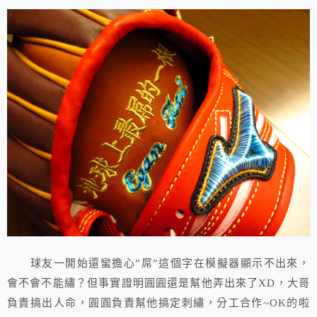
球友一開始還蠻擔心”屌”這個字在模擬器顯示不出來，
會不會不能繡？但事實證明圓圓還是幫他弄出來了XD，大哥
負責搞出人命，圓圓負責幫他搞定刺繡，分工合作~OK的啦