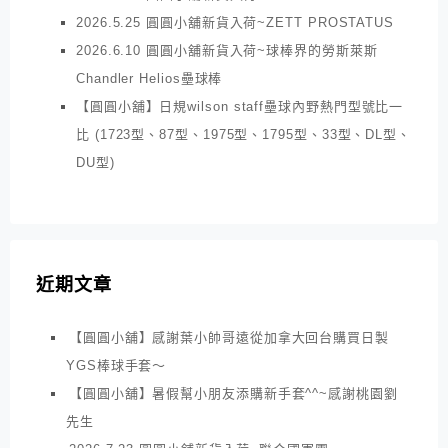
2026.5.25 圓圓小舖新貨入荷~ZETT PROSTATUS
2026.6.10 圓圓小舖新貨入荷~球棒界的勞斯萊斯
Chandler Helios壘球棒
【圓圓小舖】日規wilson staff壘球內野熱門型號比一
比 (1723型、87型、1975型、1795型、33型、DL型、
DU型)
近期文章
【圓圓小舖】感謝葉小帥哥遠從加拿大回台購買日製
YGS棒球手套～
【圓圓小舖】暑假幫小朋友添購新手套^^~感謝桃園劉
先生