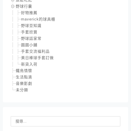
野球行囊
好物推薦
maverick的球具櫃
野球豆知識
手套欣賞
野球話家常
圓圓小舖
手套交流福利品
美日棒球手套訂做
新貨入荷
鐵鳥情懷
生活點滴
音樂影劇
未分類