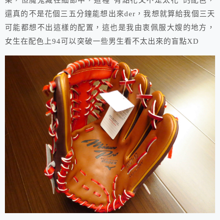
果，但魔鬼藏在細節中，這種”有點花又不是太花”的配色，
還真的不是花個三五分鐘能想出來der，我想就算給我個三天
可能都想不出這樣的配置，這也是我由衷佩服大嫂的地方，
女生在配色上94可以突破一些男生看不太出來的盲點XD