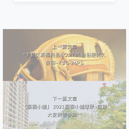
相連文章
上一篇文章
*手套交流福利品NO.272* 俗俗硬式久
保田~KSG-24PS
下一篇文章
【圓圓小舖】 2021圓圓小舖球聚~感謝
大家熱情參與^^