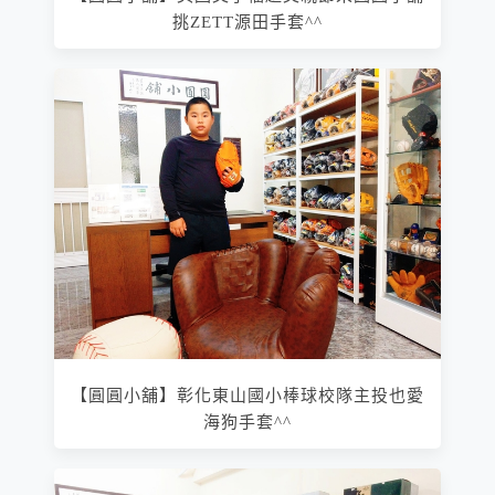
挑ZETT源田手套^^
【圓圓小舖】彰化東山國小棒球校隊主投也愛
海狗手套^^