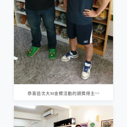
恭喜這次大M金標活動的頭獎得主^^