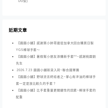
DU型)
近期文章
【圓圓小舖】感謝葉小帥哥遠從加拿大回台購買日製
YGS棒球手套～
【圓圓小舖】暑假幫小朋友添購新手套^^~感謝桃園劉
先生
2026.7.23 圓圓小舖新貨入荷~聯合國軍團
【圓圓小舖】野球流言終結者之~掌心有滲油的棒球手
套一定是放比較久的手套？
【圓圓小舖】比手套重量更關鍵性的因素~棒球手套的
配重