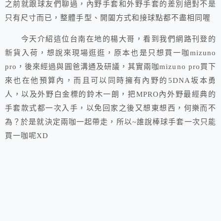
之前就跟球友們聊過，內野手套和外野手套的差別絕對不是
只有尺寸而已，整體手型、開闔方式和接球點都不盡相同喔
今天介紹這位台南在地的楊大哥，看到我們網路刊登的
新貨入荷，想說來現場逛逛，原本也是只想買一咖mizuno
pro，後來經過與圓爸溝通及研議，其實兩咖mizuno pro買下
來也在他預算內，而且可以同時擁有內野的5DNA坂本勇
人，以及外野白金標的鈴木一朗，把MPRO內外野最經典的
手套款式都一次入手，以免回家之後又想東想西，何樂而不
為？於是就決定兩咖一起帶走，所以~誰說棒球手套一次只能
買一咖呢XD