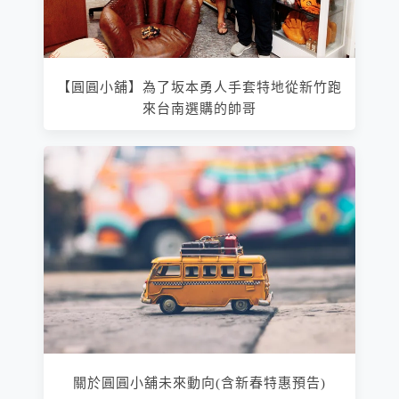
【圓圓小舖】為了坂本勇人手套特地從新竹跑
來台南選購的帥哥
關於圓圓小舖未來動向(含新春特惠預告)