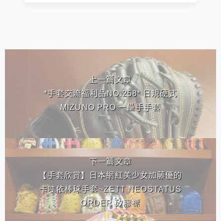
相連文章
上一篇文章
*手套交流福利品NO.258* 日規硬式
MIZUNO PRO 一壘手手套
下一篇文章
【手套欣賞】日本網紅美少女加藤優的
卡哇依棒球手套~ZETT NEOSTATUS
ORDER 矽膠標