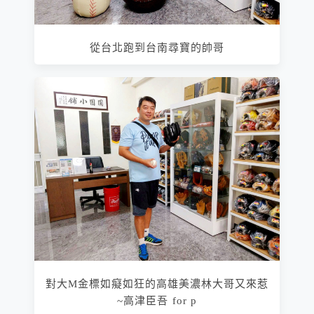
從台北跑到台南尋寶的帥哥
對大M金標如癡如狂的高雄美濃林大哥又來惹
~高津臣吾 for p