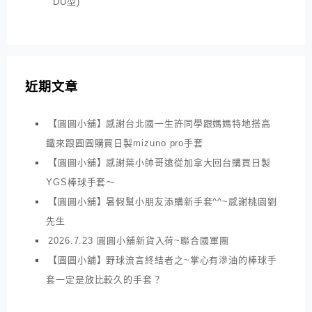
DU型)
近期文章
【圓圓小舖】感謝台北國一生許同學跟媽媽特地搭高
鐵來跟圓圓購買日製mizuno pro手套
【圓圓小舖】感謝葉小帥哥遠從加拿大回台購買日製
YGS棒球手套～
【圓圓小舖】暑假幫小朋友添購新手套^^~感謝桃園劉
先生
2026.7.23 圓圓小舖新貨入荷~聯合國軍團
【圓圓小舖】野球流言終結者之~掌心有滲油的棒球手
套一定是放比較久的手套？