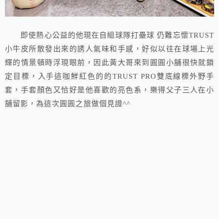
即使熱心公益的他現在自組球隊打壘球 仍難忘懷TRUST
小牛皮所散發出來的誘人氣味和手感，好似以往在球場上光
輝的情景頓時浮現眼前，因此黃大哥來到圓圓小舖很快就鎖
定目標，入手這咖鮮紅色的的TRUST PRO雙底線標外野手
套，手套顏色又恰好是他喜歡的亮色系，樂得父子三人在小
舖留影，為這次圓圓之旅做個見證^^