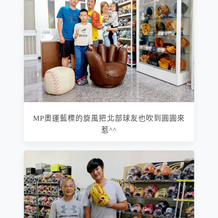
MP奧運藍標的旋風把北部球友也吹到圓圓來
惹^^