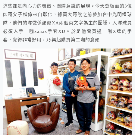
這些都是向心力的表徵、團體意識的展現。今天登版面的3位
帥哥父子檔係來自彰化，據黃大哥說之前參加台中光明棒球
隊，他們的隊徽係類似XA兩個英文字為主的圖騰，入隊球員
必須人手一咖xanax手套XD。於是他曾買過一咖X牌的手
套，覺得非常好用，乃興起購買第二咖的念頭