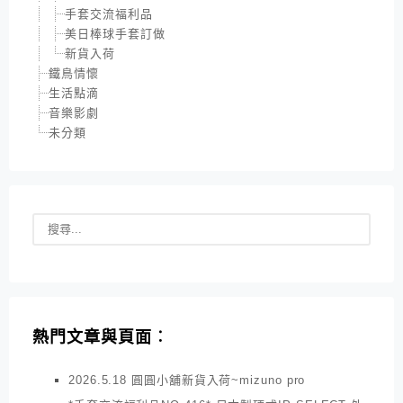
手套交流福利品
美日棒球手套訂做
新貨入荷
鐵鳥情懷
生活點滴
音樂影劇
未分類
熱門文章與頁面︰
2026.5.18 圓圓小舖新貨入荷~mizuno pro