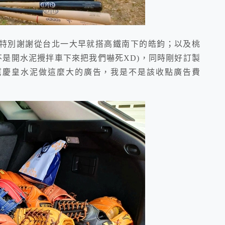
別謝謝從台北一大早就搭高鐵南下的皓鈞；以及桃
不是開水泥攪拌車下來把我們嚇死XD)，同時剛好訂製
幫慶皇水泥做這麼大的廣告，我是不是該收點廣告費