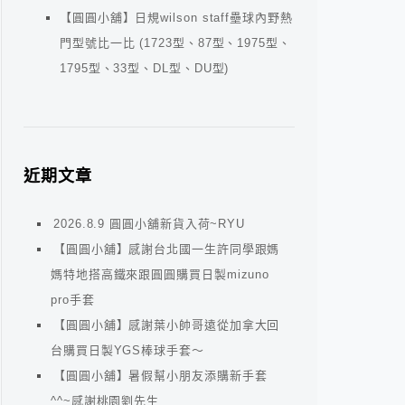
【圓圓小舖】日規wilson staff壘球內野熱
門型號比一比 (1723型、87型、1975型、
1795型、33型、DL型、DU型)
近期文章
2026.8.9 圓圓小舖新貨入荷~RYU
【圓圓小舖】感謝台北國一生許同學跟媽
媽特地搭高鐵來跟圓圓購買日製mizuno
pro手套
【圓圓小舖】感謝葉小帥哥遠從加拿大回
台購買日製YGS棒球手套～
【圓圓小舖】暑假幫小朋友添購新手套
^^~感謝桃園劉先生