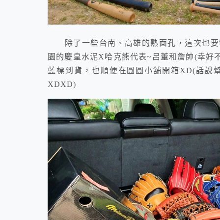
除了一些台南、高雄的熟面孔，這次也要特
園的慶皇水泥X哈克熊代表~呂董和詹帥(幸好
藍標到貨，也順便在圓圓小舖開箱XD(話說
XDXD)