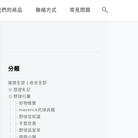
我們的商品
聯絡方式
常見問題
分類
展開全部
|
收合全部
旅遊札記
野球行囊
好物推薦
maverick的球具櫃
野球豆知識
手套欣賞
野球話家常
圓圓小舖