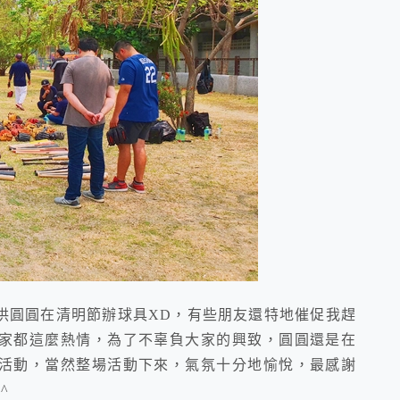
圓圓在清明節辦球具XD，有些朋友還特地催促我趕
家都這麼熱情，為了不辜負大家的興致，圓圓還是在
活動，當然整場活動下來，氣氛十分地愉悅，最感謝
^