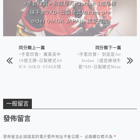
<手套欣賞> 到底是Air Jordan 1還是棒
球手套?XD~日製硬式Mizuno pro
order (HAGA JAPAN) 東京烏龍
同分類上一篇
同分類下一篇
<手套欣賞> 羅東高中
<手套欣賞> 到底是Air
18號王牌~日製硬式AS
Jordan 1還是棒球手
ICS GOLD STAGE特
套?XD~日製硬式Mizu
別訂製投手手套(直球
no pro order (HAGA
對決)
JAPAN) 東京烏龍
一般留言
發佈留言
發佈留言必須填寫的電子郵件地址不會公開。
必填欄位標示為
*