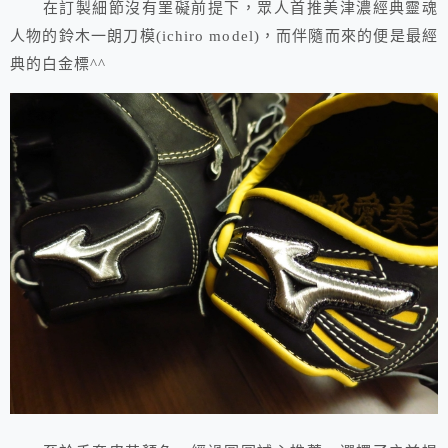
在訂製細節沒有罣礙前提下，眾人首推美津濃經典靈魂
人物的鈴木一朗刀模(ichiro model)，而伴隨而來的便是最經
典的白金標^^