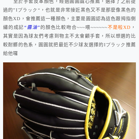
至於手套皮革顏色，經過圓圓誠心推薦，選擇了之前提
過的”I
ブラック
“，也就是非常接近黑色又不是那麼像黑色的
顏色XD，會推薦這一種顏色，主要是圓圓認為這色跟拇指側
繡的成記
“醬油”
的顏色比較吻合~~~喂~~~~~~
不是啦XD
，
其實是因為球友們考慮到物主不太會顧手套，所以想選的比
較耐髒的色系，圓圓就把最近不少球友選擇的I
ブラック
推薦
給他囉