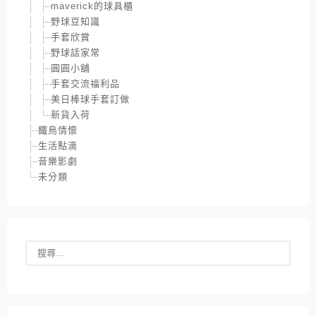
maverick的球具櫃
野球豆知識
手套欣賞
野球話家常
圓圓小舖
手套交流福利品
美日棒球手套訂做
新貨入荷
鐵鳥情懷
生活點滴
音樂影劇
未分類