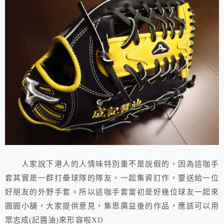
人家說下港人的人情味特別重不是說假的，因為這咖手
套其實是一群打壘球隊的隊友，一起集資訂作，要送給一位
好朋友的外野手套。所以這咖手套當初是好幾位球友一起來
圓圓小舖，大家提供意見，集思廣益後的作品，應該可以用
眾志成(記醬油)來形容啦XD