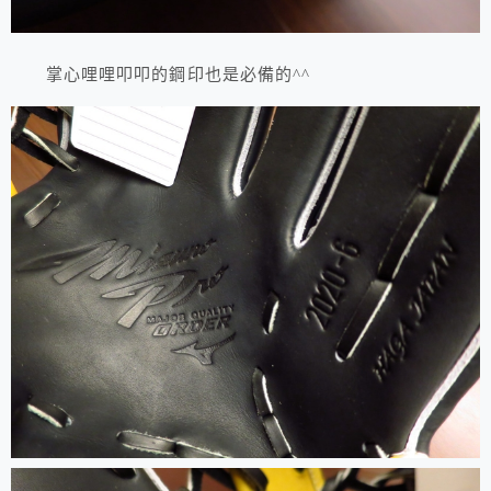
掌心哩哩叩叩的鋼印也是必備的^^