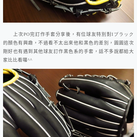
上次PO完訂作手套分享後，有位球友特別對I
ブラック
的顏色有興趣，不過看不太出來他和黑色的差別，圓圓這次
剛好也有遇到其他球友訂作黑色系的手套，話不多說都給大
家比比看囉^^