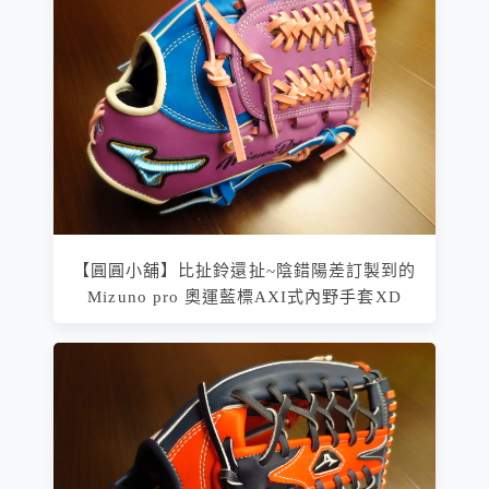
【圓圓小舖】比扯鈴還扯~陰錯陽差訂製到的
Mizuno pro 奧運藍標AXI式內野手套XD