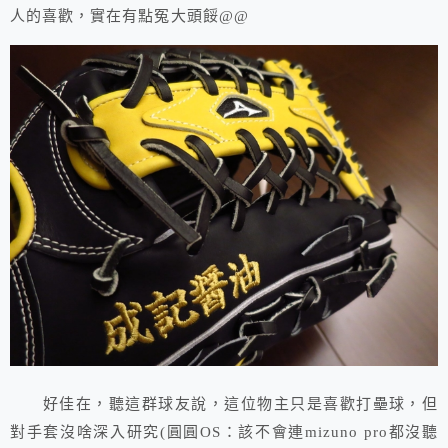
人的喜歡，實在有點冤大頭餒@@
好佳在，聽這群球友說，這位物主只是喜歡打壘球，但
對手套沒啥深入研究(圓圓OS：該不會連mizuno pro都沒聽