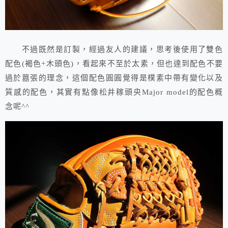
不過既然是訂製，經過友人的建議，思考後使用了雙色
配色(褐色+木頭色)，看起來不至於太素，但也達到配色不要
過於囂張的理念，這個配色圓圓覺得是樸素中帶有變化以及
質感的配色，其實有點像松井稼頭央Major model的配色概
念呢^^