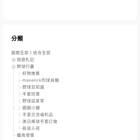
分類
展開全部
|
收合全部
旅遊札記
野球行囊
好物推薦
maverick的球具櫃
野球豆知識
手套欣賞
野球話家常
圓圓小舖
手套交流福利品
美日棒球手套訂做
新貨入荷
鐵鳥情懷