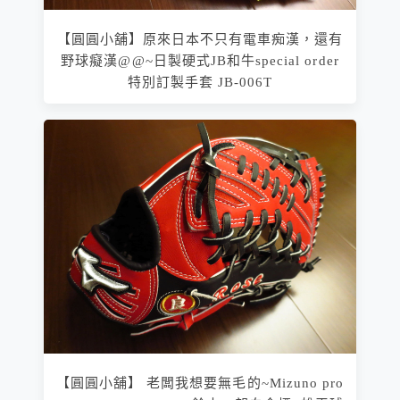
【圓圓小舖】原來日本不只有電車痴漢，還有
野球癡漢@@~日製硬式JB和牛special order
特別訂製手套 JB-006T
【圓圓小舖】 老闆我想要無毛的~Mizuno pro