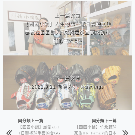
相連文章
上一篇文章
【圓圓小舖】人生的第一咖日製硬式手
套就在圓圓購入~感謝遠從宜蘭來訪小
舖的王大哥~
下一篇文章
2021.9.11 新貨入荷~Rawlings
同分類上一篇
同分類下一篇
【圓圓小舖】最愛ZET
【圓圓小舖】竹北野球
T日製棒球手套的台GG
家族IJK Family的日本