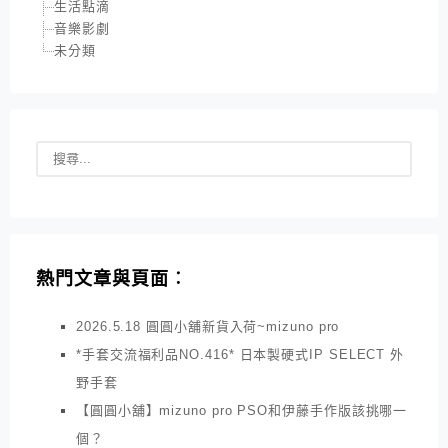
生活點滴
音樂影劇
未分類
熱門文章與頁面︰
2026.5.18 圓圓小舖新貨入荷~mizuno pro
*手套交流福利品NO.416* 日本製硬式IP SELECT 外
野手套
【圓圓小舖】mizuno pro PSO和伊藤手作版該挑哪一
個？