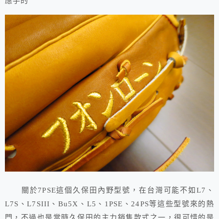
應手的
關於7PSE這個久保田內野型號，在台灣可能不如L7、
L7S、L7SIII、Bu5X、L5、1PSE、24PS等這些型號來的熱
門，不過也是當時久保田的主力銷售款式之一，很可惜的是