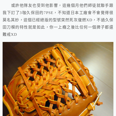
或許他隊友也受到他影響，這幾個月他們師徒就聯手跟
我下訂了3咖久保田的7PSE，不知道日本工廠會不會覺得很
莫名其妙，這個已經絕版的型號突然死灰復燃XD，不過久保
田刀模的特性就是如此，你一上癮之後比任何一個牌子都還
難戒XD