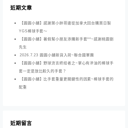
近期文章
【圓圓小舖】感謝葉小帥哥遠從加拿大回台購買日製
YGS棒球手套～
【圓圓小舖】暑假幫小朋友添購新手套^^~感謝桃園劉
先生
2026.7.23 圓圓小舖新貨入荷~聯合國軍團
【圓圓小舖】野球流言終結者之~掌心有滲油的棒球手
套一定是放比較久的手套？
【圓圓小舖】比手套重量更關鍵性的因素~棒球手套的
配重
近期留言