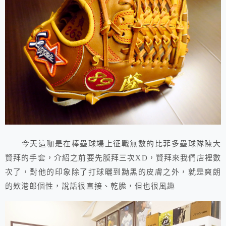
今天這咖是在棒壘球場上征戰無數的比菲多壘球隊陳大
賢拜的手套，介紹之前要先膜拜三次XD，賢拜來我們店裡數
次了，對他的印象除了打球曬到黝黑的皮膚之外，就是爽朗
的欸港郎個性，說話很直接、乾脆，但也很風趣