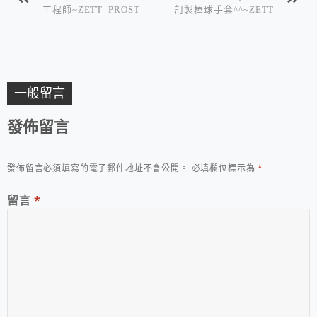
工程師~ZETT PROST
訂製棒球手套^^~ZETT
ATUS ORDER千賀滉
PROSTATUS、久保田
大
猛打者
一般留言
發佈留言
發佈留言必須填寫的電子郵件地址不會公開。
必填欄位標示為
*
留言
*