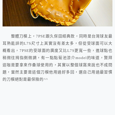
整體刀模上，7PSE跟久保田經典款，同時是台灣球友最
耳熟能詳的L7S尺寸上其實沒有差太多，但從受球面可以大
概看出，7PSE的受球面的廣度又比L7S更寬一些，進球點也
稍微往拇指側微調，有一點點菊池涼介model的味道，賢拜
這咖是要拿來作壘球使用的，其實以整個球窩來說也不成問
題，當然主要是這個刀模他用過好多回，選自己用過最習慣
的刀模絕對是最保險的^^