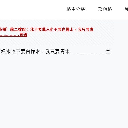
格主介紹
部落格
小舖】魏二嬸說：我不要楓木也不要白樺木，我只要青
…………….宣親
楓木也不要白樺木，我只要青木………………….宣