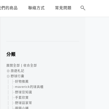
我們的商品
聯絡方式
常見問題
分類
展開全部
|
收合全部
旅遊札記
野球行囊
好物推薦
maverick的球具櫃
野球豆知識
手套欣賞
野球話家常
圓圓小舖