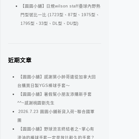
【圓圓小舖】日規wilson staff壘球內野熱
門型號比一比 (1723型、87型、1975型、
1795型、33型、DL型、DU型)
近期文章
【圓圓小舖】感謝葉小帥哥遠從加拿大回
台購買日製YGS棒球手套～
【圓圓小舖】暑假幫小朋友添購新手套
^^~感謝桃園劉先生
2026.7.23 圓圓小舖新貨入荷~聯合國軍
團
【圓圓小舖】野球流言終結者之~掌心有
滲油的棒球手套一定是放比較久的手套？