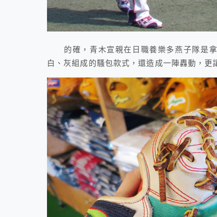
的確，青木宣親在日職養樂多燕子隊是拿久保田K
白、灰組成的騷包款式，還造成一陣轟動，更