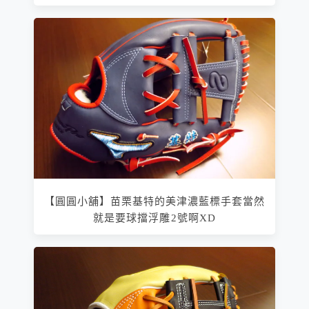
【圓圓小舖】苗栗基特的美津濃藍標手套當然
就是要球擋浮雕2號啊XD