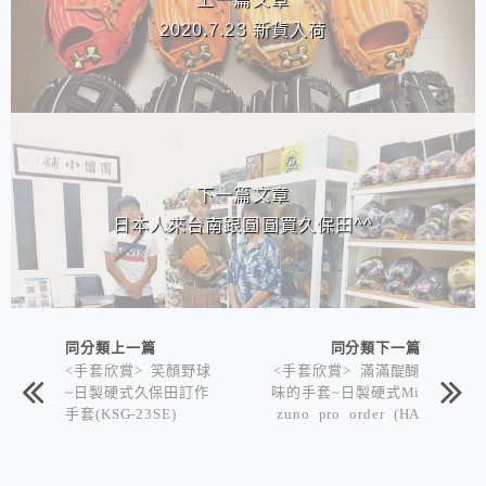
2020.7.23 新貨入荷
下一篇文章
日本人來台南跟圓圓買久保田^^
同分類上一篇
同分類下一篇
<手套欣賞> 笑顏野球
<手套欣賞> 滿滿醍醐
~日製硬式久保田訂作
味的手套~日製硬式Mi
手套(KSG-23SE)
zuno pro order (HA
GA JAPAN) 成記醬油