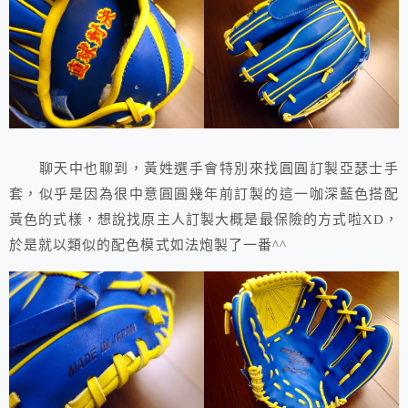
聊天中也聊到，黃姓選手會特別來找圓圓訂製亞瑟士手
套，似乎是因為很中意圓圓幾年前訂製的這一咖深藍色搭配
黃色的式樣，想說找原主人訂製大概是最保險的方式啦XD，
於是就以類似的配色模式如法炮製了一番^^