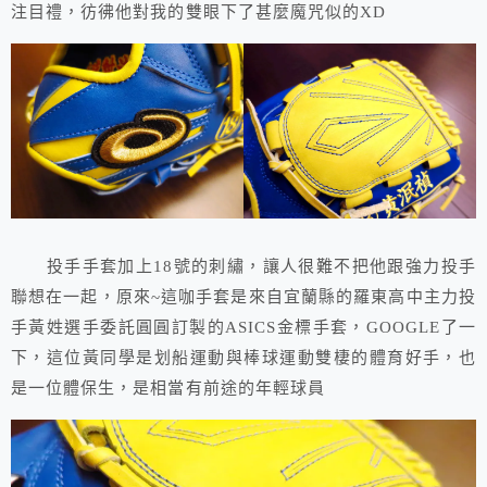
注目禮，彷彿他對我的雙眼下了甚麼魔咒似的XD
投手手套加上18號的刺繡，讓人很難不把他跟強力投手
聯想在一起，原來~這咖手套是來自宜蘭縣的羅東高中主力投
手黃姓選手委託圓圓訂製的ASICS金標手套，GOOGLE了一
下，這位黃同學是划船運動與棒球運動雙棲的體育好手，也
是一位體保生，是相當有前途的年輕球員