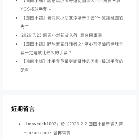
【圓圓小舖】感謝葉小帥哥遠從加拿大回台購買日製
YGS棒球手套～
【圓圓小舖】暑假幫小朋友添購新手套^^~感謝桃園劉
先生
2026.7.23 圓圓小舖新貨入荷~聯合國軍團
【圓圓小舖】野球流言終結者之~掌心有滲油的棒球手
套一定是放比較久的手套？
【圓圓小舖】比手套重量更關鍵性的因素~棒球手套的
配重
近期留言
「
maverick1002
」於〈
2023.2.2 圓圓小舖新貨入荷
~mizuno pro
〉發佈留言