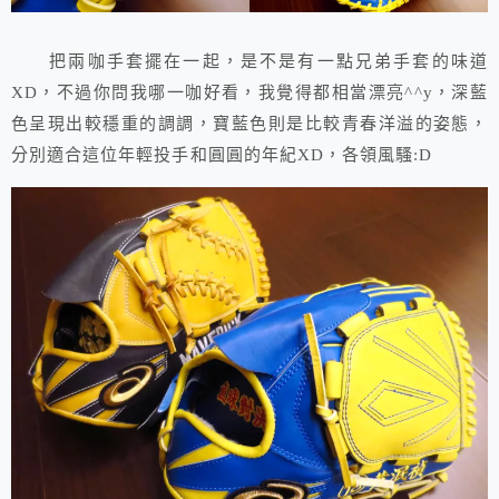
把兩咖手套擺在一起，是不是有一點兄弟手套的味道
XD，不過你問我哪一咖好看，我覺得都相當漂亮^^y，深藍
色呈現出較穩重的調調，寶藍色則是比較青春洋溢的姿態，
分別適合這位年輕投手和圓圓的年紀XD，各領風騷:D