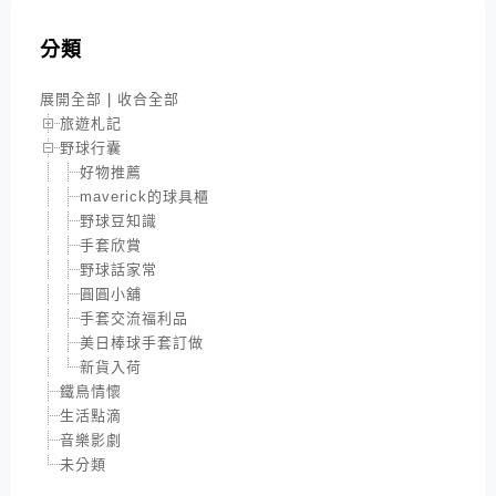
分類
展開全部
|
收合全部
旅遊札記
野球行囊
好物推薦
maverick的球具櫃
野球豆知識
手套欣賞
野球話家常
圓圓小舖
手套交流福利品
美日棒球手套訂做
新貨入荷
鐵鳥情懷
生活點滴
音樂影劇
未分類