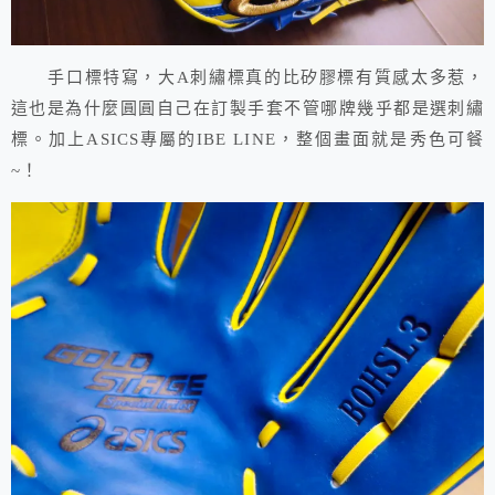
手口標特寫，大A刺繡標真的比矽膠標有質感太多惹，
這也是為什麼圓圓自己在訂製手套不管哪牌幾乎都是選刺繡
標。加上ASICS專屬的IBE LINE，整個畫面就是秀色可餐
~！