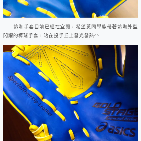
這咖手套目前已經在宜蘭，希望黃同學能帶著這咖外型
閃耀的棒球手套，站在投手丘上發光發熱^^