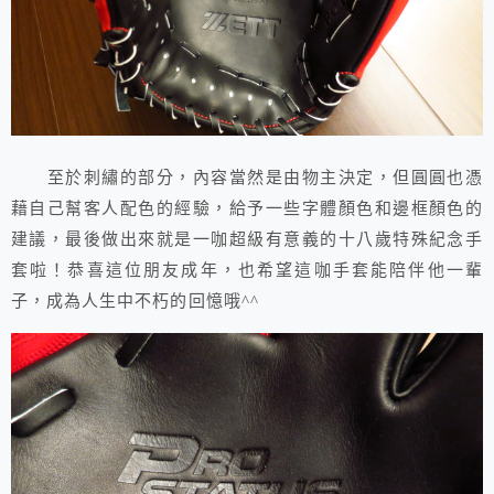
至於刺繡的部分，內容當然是由物主決定，但圓圓也憑
藉自己幫客人配色的經驗，給予一些字體顏色和邊框顏色的
建議，最後做出來就是一咖超級有意義的十八歲特殊紀念手
套啦！恭喜這位朋友成年，也希望這咖手套能陪伴他一輩
子，成為人生中不朽的回憶哦^^