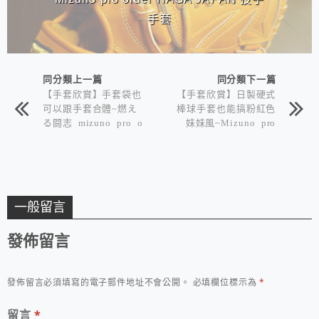
手套
同分類上一篇
同分類下一篇
【手套欣賞】手套袋也
【手套欣賞】日製硬式
可以跟手套合體~燃え
棒球手套也能搞粉紅色
る闘志 mizuno pro o
妹妹風~Mizuno pro
rder haga japan ichi
order HAGA JAPAN
ro model
坂本勇人 5DNA
一般留言
發佈留言
發佈留言必須填寫的電子郵件地址不會公開。
必填欄位標示為
*
留言
*