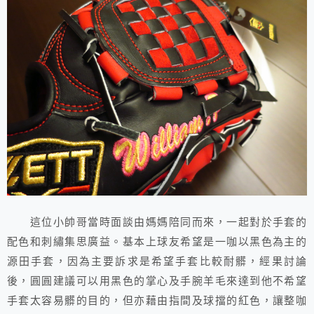
這位小帥哥當時面談由媽媽陪同而來，一起對於手套的
配色和刺繡集思廣益。基本上球友希望是一咖以黑色為主的
源田手套，因為主要訴求是希望手套比較耐髒，經果討論
後，圓圓建議可以用黑色的掌心及手腕羊毛來達到他不希望
手套太容易髒的目的，但亦藉由指間及球擋的紅色，讓整咖