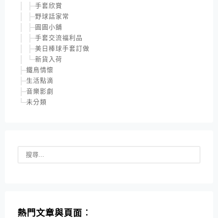
手套欣賞
野球話家常
圓圓小舖
手套交流福利品
美日棒球手套訂做
新貨入荷
鐵鳥情懷
生活點滴
音樂影劇
未分類
熱門文章與頁面︰