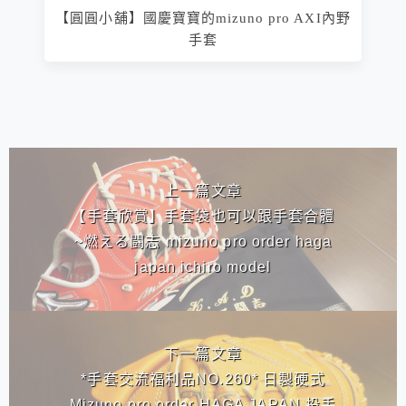
【圓圓小舖】國慶寶寶的mizuno pro AXI內野
手套
相連文章
上一篇文章
【手套欣賞】手套袋也可以跟手套合體
~燃える闘志 mizuno pro order haga
japan ichiro model
下一篇文章
*手套交流福利品NO.260* 日製硬式
Mizuno pro order HAGA JAPAN 投手