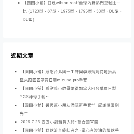
【圓圓小舖】日規wilson staff壘球內野熱門型號比一
比 (1723型、87型、1975型、1795型、33型、DL型、
DU型)
近期文章
【圓圓小舖】感謝台北國一生許同學跟媽媽特地搭高
鐵來跟圓圓購買日製mizuno pro手套
【圓圓小舖】感謝葉小帥哥遠從加拿大回台購買日製
YGS棒球手套～
【圓圓小舖】暑假幫小朋友添購新手套^^~感謝桃園劉
先生
2026.7.23 圓圓小舖新貨入荷~聯合國軍團
【圓圓小舖】野球流言終結者之~掌心有滲油的棒球手