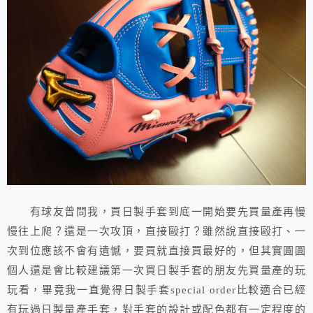
有球友曾問我，買日製手套到底一開始要先買量產再慢
慢往上爬？還是一次攻頂，直接毆打？雖然說直接毆打、一
次到位應該不會有遺憾，要買就直接買最好的，但其實圓圓
個人還是會比較建議第一次買日製手套的朋友先買量產的玩
玩看，畢竟我一直覺得日製手套special order比較適合已經
有玩過日製量產手套，對手套的設計或配色都有一定程度的