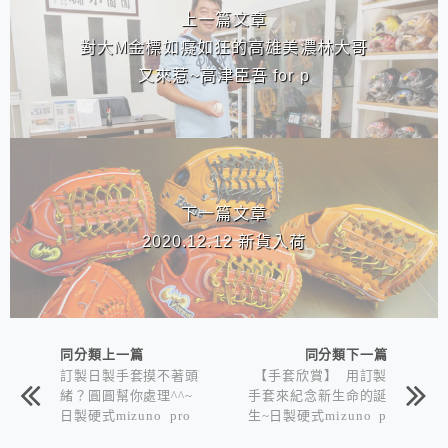
上一篇文章
對大M金標如癡如狂的高雄美濃林大哥
又來惹~高津臣吾 for p
下一篇文章
2020.12.12 新貨入荷
同分類上一篇
同分類下一篇
訂製日製手套摸不著頭
【手套欣賞】 用訂製
緒？圓圓幫你處理^^~
手套來紀念新生命的誕
日製硬式mizuno pro
生~日製硬式mizuno p
order (HAGA JAPAN)
ro order 藤田一也