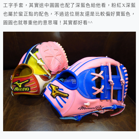
工字手套，其實途中圓圓也配了深藍色給他看，粉紅X深藍
也屬於蠻正點的配色，不過這位朋友還是比較偏好寶藍色，
圓圓也就尊重他的意思囉！其實都好看^^