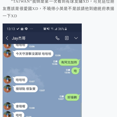
”TAIWAN”我倒是第一次看到有球友繡XD，可見這位朋
友應該是很愛國XD，不曉得小英是不是該請他到總統府表揚
一下XD