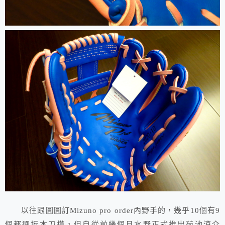
以往跟圓圓訂Mizuno pro order內野手的，幾乎10個有9
個都選坂本刀模，但自從前幾個月水野正式推出菊池涼介