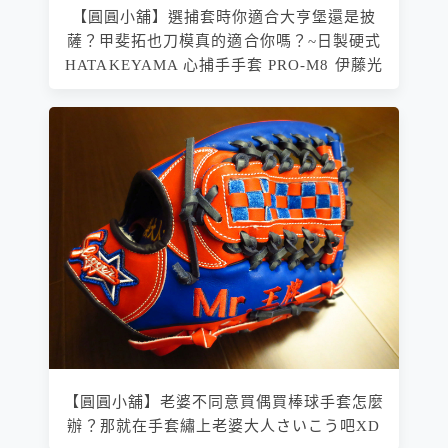
【圓圓小舖】選捕套時你適合大亨堡還是披
薩？甲斐拓也刀模真的適合你嗎？~日製硬式
HATAKEYAMA 心捕手手套 PRO-M8 伊藤光
【圓圓小舖】老婆不同意買偶買棒球手套怎麼
辦？那就在手套繡上老婆大人さいこう吧XD