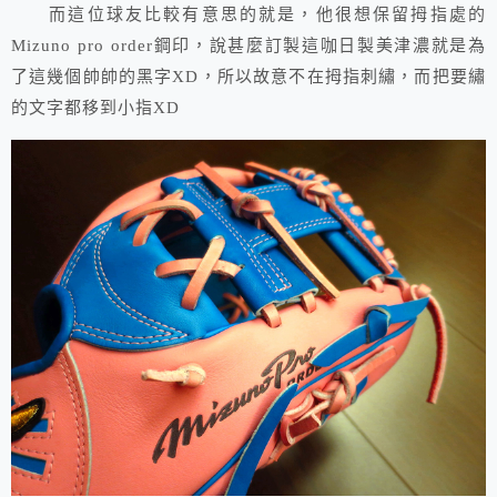
而這位球友比較有意思的就是，他很想保留拇指處的
Mizuno pro order鋼印，說甚麼訂製這咖日製美津濃就是為
了這幾個帥帥的黑字XD，所以故意不在拇指刺繡，而把要繡
的文字都移到小指XD