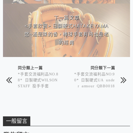
下一篇文章
<手套欣賞> 日製硬式HATAKEYAMA
悠~酒是陳的香，棒球手套有時也是老
的經典
同分類上一篇
同分類下一篇
*手套交流福利品NO.8
*手套交流福利品NO.9
8* 日製硬式WILSON
0* 日製硬式UA unde
STAFF 投手手套
r armour QBB0018
澤村拓一
一般留言