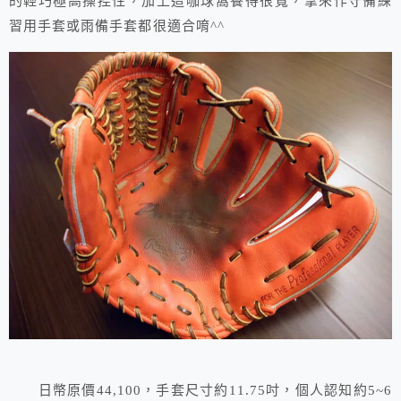
的輕巧極高操控性，加上這咖球窩養得很寬，拿來作守備練
習用手套或雨備手套都很適合唷^^
日幣原價44,100，手套尺寸約11.75吋，個人認知約5~6