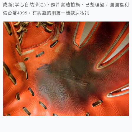
成新(掌心自然滲油)，照片實體拍攝，已整理過，圓圓福利
價台幣4999，有興趣的朋友一樣歡迎私訊