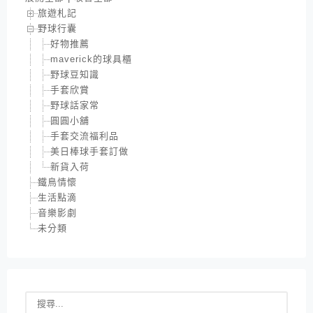
旅遊札記
野球行囊
好物推薦
maverick的球具櫃
野球豆知識
手套欣賞
野球話家常
圓圓小舖
手套交流福利品
美日棒球手套訂做
新貨入荷
鐵鳥情懷
生活點滴
音樂影劇
未分類