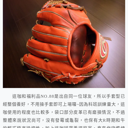
這咖和福利品NO.88是出自同一位球友，所以手套型已
經整個養好，不用操手套即可上場囉~因為科班訓練量大，這
咖使用的程度也比較多，袋口部分皮革已有磨損情況，不過
整體來說狀況尚可，沒有發霉或龜裂，也保有大R時期和牛