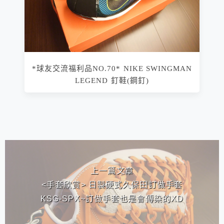
*球友交流福利品NO.70* NIKE SWINGMAN
LEGEND 釘鞋(鋼釘)
相連文章
上一篇文章
<手套欣賞> 日製硬式久保田訂做手套
KSG-SPX~訂做手套也是會傳染的XD