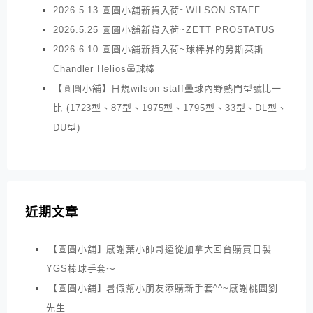
2026.5.13 圓圓小舖新貨入荷~WILSON STAFF
2026.5.25 圓圓小舖新貨入荷~ZETT PROSTATUS
2026.6.10 圓圓小舖新貨入荷~球棒界的勞斯萊斯
Chandler Helios壘球棒
【圓圓小舖】日規wilson staff壘球內野熱門型號比一
比 (1723型、87型、1975型、1795型、33型、DL型、
DU型)
近期文章
【圓圓小舖】感謝葉小帥哥遠從加拿大回台購買日製
YGS棒球手套～
【圓圓小舖】暑假幫小朋友添購新手套^^~感謝桃園劉
先生