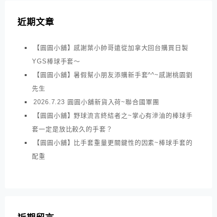
近期文章
【圓圓小舖】感謝葉小帥哥遠從加拿大回台購買日製
YGS棒球手套～
【圓圓小舖】暑假幫小朋友添購新手套^^~感謝桃園劉
先生
2026.7.23 圓圓小舖新貨入荷~聯合國軍團
【圓圓小舖】野球流言終結者之~掌心有滲油的棒球手
套一定是放比較久的手套？
【圓圓小舖】比手套重量更關鍵性的因素~棒球手套的
配重