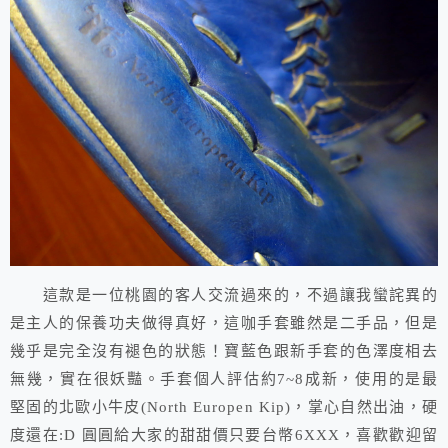
這款是一位桃園的客人交流過來的，不過讓我蠻詫異的
是主人的保養功夫做得真好，這咖手套雖然是二手品，但是
幾乎是完全沒有褪色的狀態！寶藍色跟新手套的色澤度相去
無幾，實在很妖豔。手套個人評估約7~8成新，使用的是最
堅固的北歐小牛皮(North Europen Kip)，掌心自然出油，硬
度還在:D 圓圓給大家的甜甜價只要台幣6XXX，喜歡歡迎留