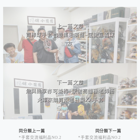
相連文章
上一篇文章
買棒球手套也要集思廣益~感謝嘉義球
友
下一篇文章
魚與熊掌亦可兼得~感謝高雄孫老師搭
火車來購買兩咖日製XA手套
同分類上一篇
同分類下一篇
*手套交流福利品NO.2
*手套交流福利品NO.2