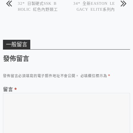
32* 日製硬式SSK B
34* 全新EASTON LE
HOLIC 紅色內野類工
GACY ELITE系列內
字型手套
野手套
一般留言
發佈留言
發佈留言必須填寫的電子郵件地址不會公開。
必填欄位標示為
*
留言
*