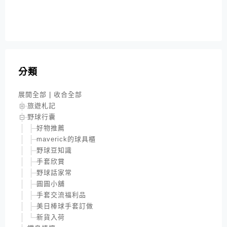
分類
展開全部
|
收合全部
旅遊札記
野球行囊
好物推薦
maverick的球具櫃
野球豆知識
手套欣賞
野球話家常
圓圓小舖
手套交流福利品
美日棒球手套訂做
新貨入荷