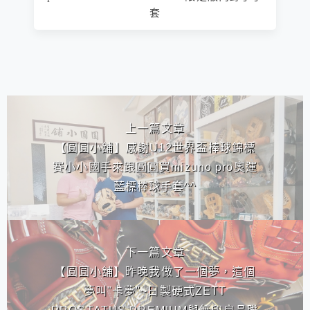
套
相連文章
上一篇文章
【圓圓小舖】感謝U12世界盃棒球錦標
賽小小國手來跟圓圓買mizuno pro奧運
藍標棒球手套^^
下一篇文章
【圓圓小舖】昨晚我做了一個夢，這個
夢叫"卡夢"~日製硬式ZETT