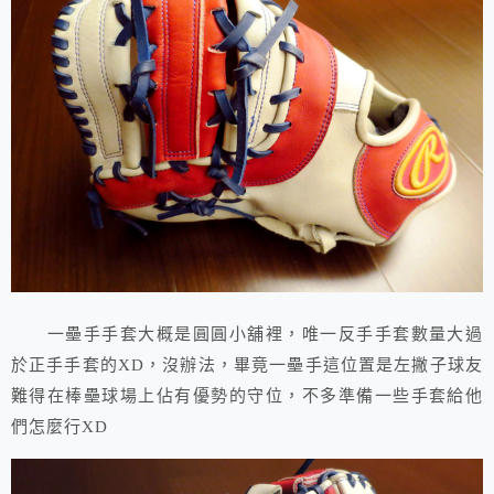
一壘手手套大概是圓圓小舖裡，唯一反手手套數量大過
於正手手套的XD，沒辦法，畢竟一壘手這位置是左撇子球友
難得在棒壘球場上佔有優勢的守位，不多準備一些手套給他
們怎麼行XD