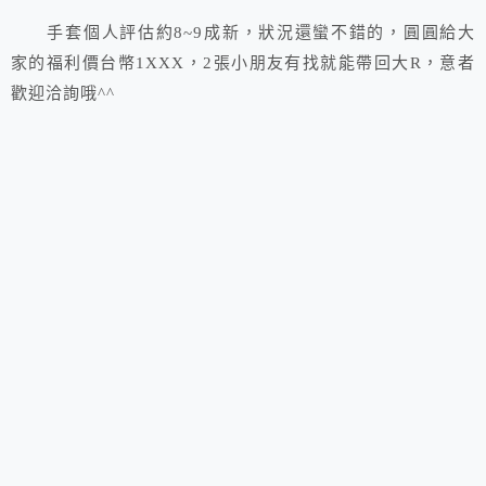
手套個人評估約8~9成新，狀況還蠻不錯的，圓圓給大
家的福利價台幣1XXX，2張小朋友有找就能帶回大R，意者
歡迎洽詢哦^^