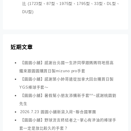
比 (1723型、87型、1975型、1795型、33型、DL型、
DU型)
近期文章
【圓圓小舖】感謝台北國一生許同學跟媽媽特地搭高
鐵來跟圓圓購買日製mizuno pro手套
【圓圓小舖】感謝葉小帥哥遠從加拿大回台購買日製
YGS棒球手套～
【圓圓小舖】暑假幫小朋友添購新手套^^~感謝桃園劉
先生
2026.7.23 圓圓小舖新貨入荷~聯合國軍團
【圓圓小舖】野球流言終結者之~掌心有滲油的棒球手
套一定是放比較久的手套？