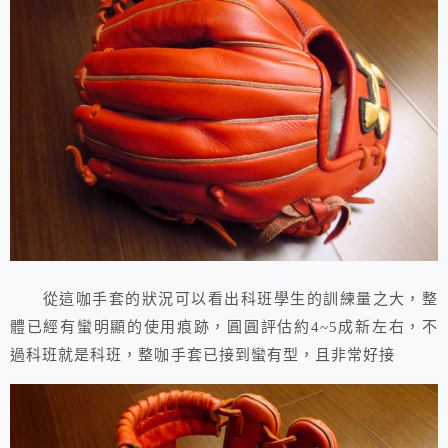
從這咖手套的狀況可以看出科班學生的訓練量之大，整
體已經有蠻明顯的使用痕跡，圓圓評估約4~5成新左右，不
過科班就是科班，整咖手套已接到蠻有型，且非常好接