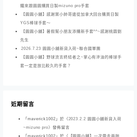
鐵來跟圓圓購買日製mizuno pro手套
【圓圓小舖】感謝葉小帥哥遠從加拿大回台購買日製
YGS棒球手套～
【圓圓小舖】暑假幫小朋友添購新手套^^~感謝桃園劉
先生
2026.7.23 圓圓小舖新貨入荷~聯合國軍團
【圓圓小舖】野球流言終結者之~掌心有滲油的棒球手
套一定是放比較久的手套？
近期留言
「
maverick1002
」於〈
2023.2.2 圓圓小舖新貨入荷
~mizuno pro
〉發佈留言
「
maverick1002
」於〈
【圓圓小舖】一次帶走兩咖