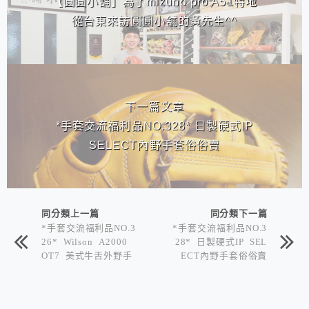
【圓圓小舖】為了mizuno pro A51特地
從台東來訪圓圓小舖的黃先生^^
下一篇文章
*手套交流福利品NO.328* 日製硬式IP
SELECT內野手套俗俗賣
同分類上一篇
同分類下一篇
*手套交流福利品NO.3
*手套交流福利品NO.3
26* Wilson A2000
28* 日製硬式IP SEL
OT7 美式牛舌外野手
ECT內野手套俗俗賣
套