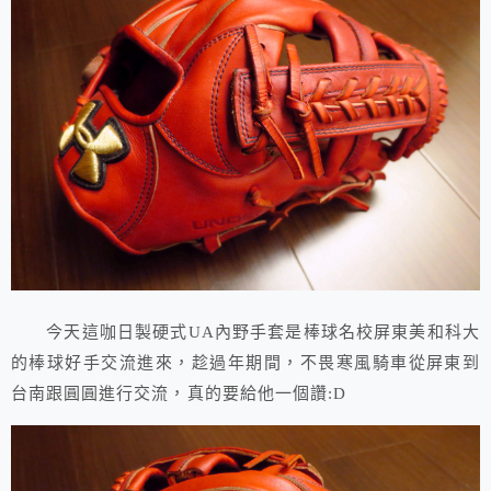
今天這咖日製硬式UA內野手套是棒球名校屏東美和科大
的棒球好手交流進來，趁過年期間，不畏寒風騎車從屏東到
台南跟圓圓進行交流，真的要給他一個讚:D