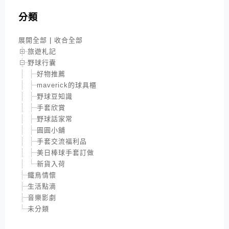
分類
展開全部
|
收合全部
旅遊札記
野球行囊
好物推薦
maverick的球具櫃
野球豆知識
手套欣賞
野球話家常
圓圓小舖
手套交流福利品
美日棒球手套訂做
新貨入荷
鐵鳥情懷
生活點滴
音樂影劇
未分類