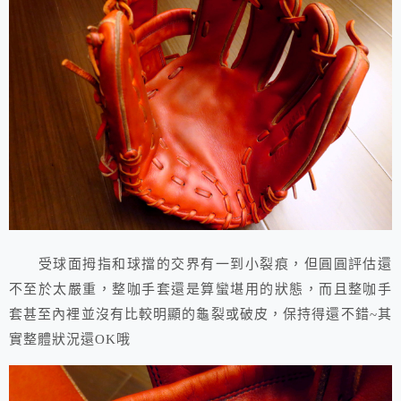
受球面拇指和球擋的交界有一到小裂痕，但圓圓評估還
不至於太嚴重，整咖手套還是算蠻堪用的狀態，而且整咖手
套甚至內裡並沒有比較明顯的龜裂或破皮，保持得還不錯~其
實整體狀況還OK哦