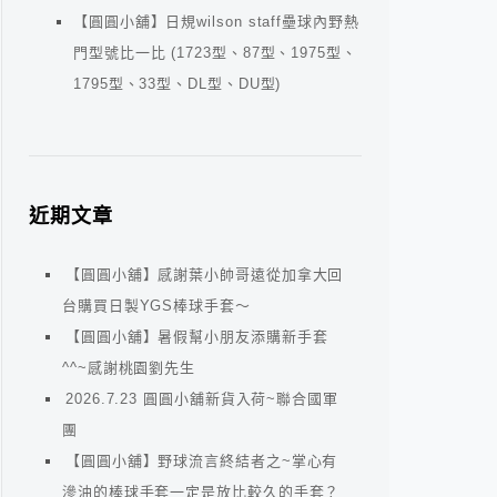
【圓圓小舖】日規wilson staff壘球內野熱
門型號比一比 (1723型、87型、1975型、
1795型、33型、DL型、DU型)
近期文章
【圓圓小舖】感謝葉小帥哥遠從加拿大回
台購買日製YGS棒球手套～
【圓圓小舖】暑假幫小朋友添購新手套
^^~感謝桃園劉先生
2026.7.23 圓圓小舖新貨入荷~聯合國軍
團
【圓圓小舖】野球流言終結者之~掌心有
滲油的棒球手套一定是放比較久的手套？