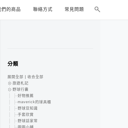
我們的商品
聯絡方式
常見問題
分類
展開全部
|
收合全部
旅遊札記
野球行囊
好物推薦
maverick的球具櫃
野球豆知識
手套欣賞
野球話家常
圓圓小舖