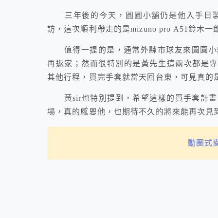
三年後的今天，圓圓小舖仍是他入手日製
訪，這次順利帶走的是mizuno pro A51鈴木
值得一提的是，通常外縣市球友來圓圓小舖
再返家；然而很特別的是黃先生這兩次都是專程為
其他行程，買完手套就當天回台東，可見真的
黃sir也特別提到，希望這樣的買手套計畫
場，真的感恩他，也期待不久的將來能再次見到
動圈式