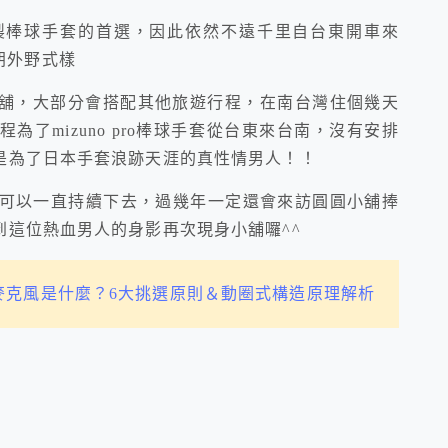
棒球手套的首選，因此依然不遠千里自台東開車來
一朗外野式樣
，大部分會搭配其他旅遊行程，在南台灣住個幾天
了mizuno pro棒球手套從台東來台南，沒有安排
是為了日本手套浪跡天涯的真性情男人！！
可以一直持續下去，過幾年一定還會來訪圓圓小舖捧
這位熱血男人的身影再次現身小舖囉^^
麥克風是什麼？6大挑選原則＆動圈式構造原理解析