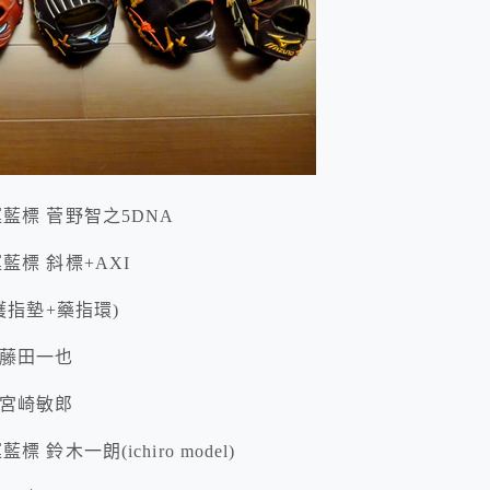
N 奧運藍標 菅野智之5DNA
奧運藍標 斜標+AXI
殊護指墊+藥指環)
標 藤田一也
標 宮崎敏郎
藍標 鈴木一朗(ichiro model)