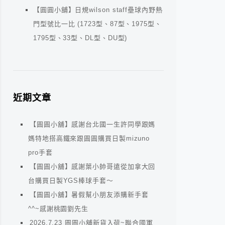
【圓圓小舖】日規wilson staff壘球內野熱
門型號比一比 (1723型、87型、1975型、
1795型、33型、DL型、DU型)
近期文章
【圓圓小舖】感謝台北國一生許同學跟媽
媽特地搭高鐵來跟圓圓購買日製mizuno
pro手套
【圓圓小舖】感謝葉小帥哥遠從加拿大回
台購買日製YGS棒球手套～
【圓圓小舖】暑假幫小朋友添購新手套
^^~感謝桃園劉先生
2026.7.23 圓圓小舖新貨入荷~聯合國軍