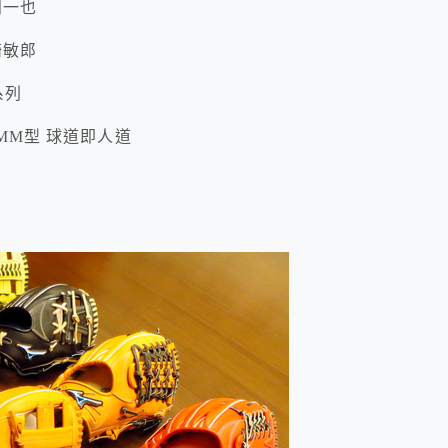
藤田一也
宮崎敏郎
K系列
慎也MM型 球道即人道