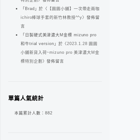
「
Brad
」於〈
【圓圓小舖】一次帶走兩咖
ichiro棒球手套的新竹林教授^^y
〉發佈留
言
「
日製硬式美津濃大M金標 mizuno pro
和牛trial version
」於〈
2023.1.28 圓圓
小舖新貨入荷~mizuno pro 美津濃大M金
標特別企劃
〉發佈留言
單篇人氣統計
本篇累計人數：
882