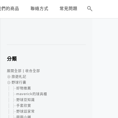
我們的商品
聯絡方式
常見問題
分類
展開全部
|
收合全部
旅遊札記
野球行囊
好物推薦
maverick的球具櫃
野球豆知識
手套欣賞
野球話家常
圓圓小舖