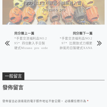
2021.11.27 圓圓小舖新貨入荷
~mizuno pro
同分類上一篇
同分類下一篇
*手套交流福利品NO.2
*手套交流福利品NO.2
95* 四位數入手日製
97* 比開放式刀模更
硬式Mizuno pro orde
帥氣的日製硬式XANA
r 前田健太投手手套
X TRUST X 山口俊
手套
一般留言
發佈留言
發佈留言必須填寫的電子郵件地址不會公開。
必填欄位標示為
*