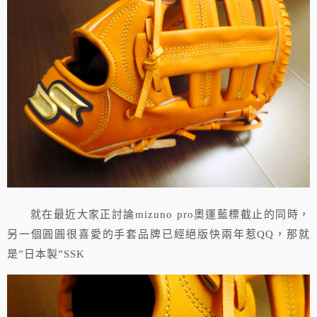
就在最近大家正討論mizuno pro奧運藍標截止的同時，
另一個圓圓很喜愛的手套品牌已經絕版快兩年惹QQ，那就
是”日本製”SSK