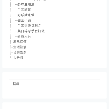
野球豆知識
手套欣賞
野球話家常
圓圓小舖
手套交流福利品
美日棒球手套訂做
新貨入荷
鐵鳥情懷
生活點滴
音樂影劇
未分類