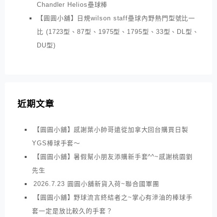
Chandler Helios壘球棒
【圓圓小舖】日規wilson staff壘球內野熱門型號比一
比 (1723型、87型、1975型、1795型、33型、DL型、
DU型)
近期文章
【圓圓小舖】感謝葉小帥哥遠從加拿大回台購買日製
YGS棒球手套～
【圓圓小舖】暑假幫小朋友添購新手套^^~感謝桃園劉
先生
2026.7.23 圓圓小舖新貨入荷~聯合國軍團
【圓圓小舖】野球流言終結者之~掌心有滲油的棒球手
套一定是放比較久的手套？