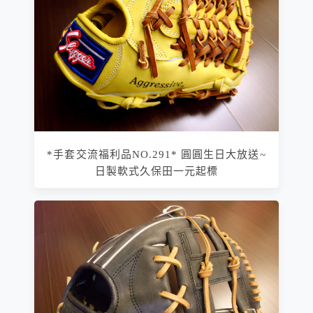
*手套交流福利品NO.291* 圓圓生日大放送~
日製軟式久保田一元起標