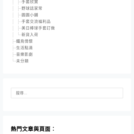
手套欣賞
野球話家常
圓圓小舖
手套交流福利品
美日棒球手套訂做
新貨入荷
鐵鳥情懷
生活點滴
音樂影劇
未分類
熱門文章與頁面︰