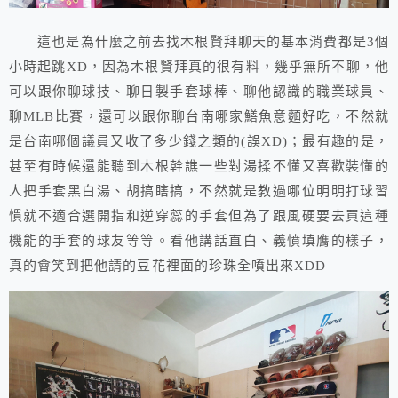
這也是為什麼之前去找木根賢拜聊天的基本消費都是3個
小時起跳XD，因為木根賢拜真的很有料，幾乎無所不聊，他
可以跟你聊球技、聊日製手套球棒、聊他認識的職業球員、
聊MLB比賽，還可以跟你聊台南哪家鱔魚意麵好吃，不然就
是台南哪個議員又收了多少錢之類的(誤XD)；最有趣的是，
甚至有時候還能聽到木根幹譙一些對湯揉不懂又喜歡裝懂的
人把手套黑白湯、胡搞瞎搞，不然就是教過哪位明明打球習
慣就不適合選開指和逆穿蕊的手套但為了跟風硬要去買這種
機能的手套的球友等等。看他講話直白、義憤填膺的樣子，
真的會笑到把他請的豆花裡面的珍珠全噴出來XDD