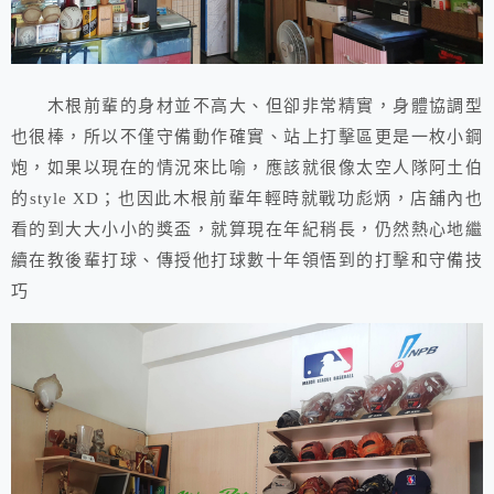
木根前輩的身材並不高大、但卻非常精實，身體協調型
也很棒，所以不僅守備動作確實、站上打擊區更是一枚小鋼
炮，如果以現在的情況來比喻，應該就很像太空人隊阿土伯
的style XD；也因此木根前輩年輕時就戰功彪炳，店舖內也
看的到大大小小的獎盃，就算現在年紀稍長，仍然熱心地繼
續在教後輩打球、傳授他打球數十年領悟到的打擊和守備技
巧