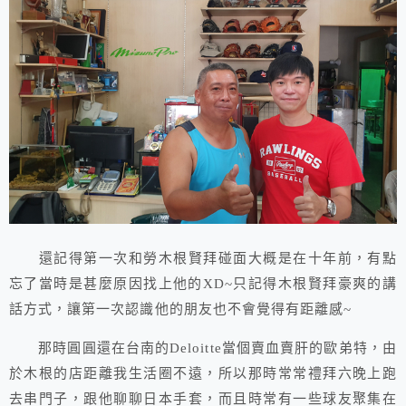
還記得第一次和勞木根賢拜碰面大概是在十年前，有點
忘了當時是甚麼原因找上他的XD~只記得木根賢拜豪爽的講
話方式，讓第一次認識他的朋友也不會覺得有距離感~
那時圓圓還在台南的Deloitte當個賣血賣肝的歐弟特，由
於木根的店距離我生活圈不遠，所以那時常常禮拜六晚上跑
去串門子，跟他聊聊日本手套，而且時常有一些球友聚集在