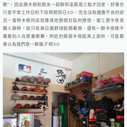
教”，因此跟木根和朋友一起聊到凌晨兩三點才回家，好像也
只是平常工作日的下班時間而已XD，完全沒有適應不良的狀
況。當時木根的店就像是他那個社區的燈塔，當三更半夜夜
闌人靜時，就只有美日風野球館開著燈，還有一群半夜睡不
著覺的人在那裏喇賽，附近的鄰居半夜起來上廁所，可能都
會以為我們是一群瘋子吧XD