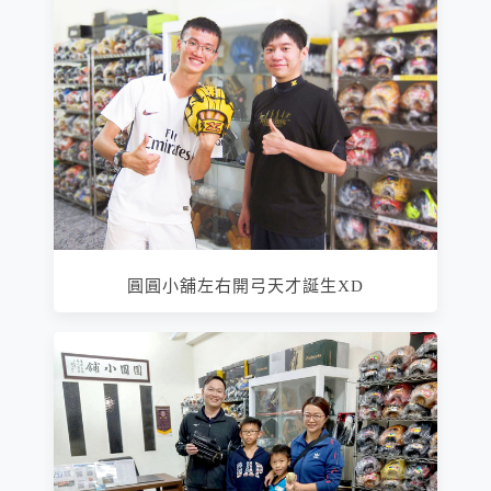
圓圓小舖左右開弓天才誕生XD