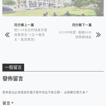
同分類上一篇
同分類下一篇
把5/28生日的球員手套
2020中秋節 圓圓KGB
收集齊全^^(五十嵐亮
球聚聊球具
太、能見篤史)
一般留言
發佈留言
發佈留言必須填寫的電子郵件地址不會公開。
必填欄位標示為
*
留言
*