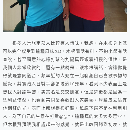
很多人常說南部人比較有人情味，我想，在木根身上就
可以完全感受到這種風味XD，木根講話有料、不拘小節有話
直說、甚至願意熱心將打球的九陽真經傾囊相授的個性，是
我個人非常欣賞的。還有一點就是，跟木根講話，會讓你覺
得就是志同道合、頻率近的人兜在一起聊起自己喜歡事物的
感覺，其實踏入日製手套領域這10幾年，看到不少表面上是
想找人討論手套、美其名是交交朋友，但是背後都是因為一
些利益使然，也看到某同業喜歡跟人家裝熟，厚臉皮去沾其
他網紅的光，表面上都說得很好聽，私底下還不是在利用別
人、為了自己的生意在打量@@”，這種真的太多太多惹><。
但木根賢拜跟我相處起來的感覺，就是比較回歸到初衷、就