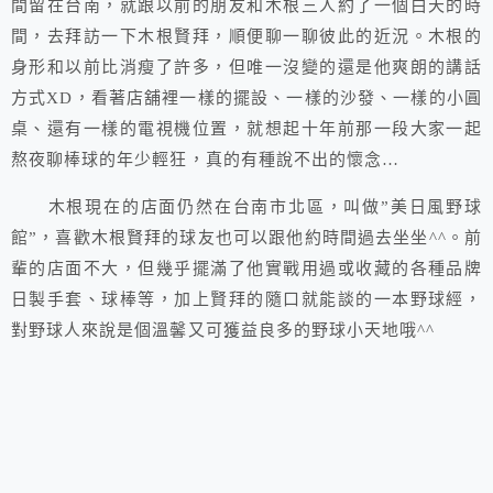
間留在台南，就跟以前的朋友和木根三人約了一個白天的時
間，去拜訪一下木根賢拜，順便聊一聊彼此的近況。木根的
身形和以前比消瘦了許多，但唯一沒變的還是他爽朗的講話
方式XD，看著店舖裡一樣的擺設、一樣的沙發、一樣的小圓
桌、還有一樣的電視機位置，就想起十年前那一段大家一起
熬夜聊棒球的年少輕狂，真的有種說不出的懷念…
木根現在的店面仍然在台南市北區，叫做”美日風野球
館”，喜歡木根賢拜的球友也可以跟他約時間過去坐坐^^。前
輩的店面不大，但幾乎擺滿了他實戰用過或收藏的各種品牌
日製手套、球棒等，加上賢拜的隨口就能談的一本野球經，
對野球人來說是個溫馨又可獲益良多的野球小天地哦^^