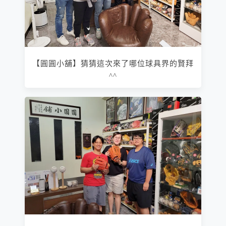
【圓圓小舖】猜猜這次來了哪位球具界的賢拜
^^