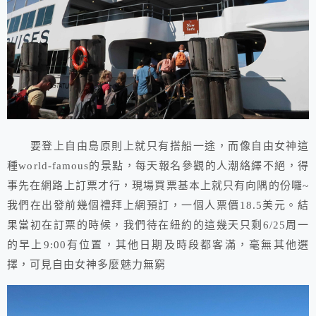
要登上自由島原則上就只有搭船一途，而像自由女神這
種world-famous的景點，每天報名參觀的人潮絡繹不絕，得
事先在網路上訂票才行，現場買票基本上就只有向隅的份囉~
我們在出發前幾個禮拜上網預訂，一個人票價18.5美元。結
果當初在訂票的時候，我們待在紐約的這幾天只剩6/25周一
的早上9:00有位置，其他日期及時段都客滿，毫無其他選
擇，可見自由女神多麼魅力無窮