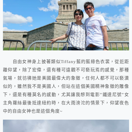
自由女神身上披著類似Tiffany藍的藍綠色衣裳，從近距
離仰望，除了宏偉，還有種可遠觀不可褻玩焉的感覺，那種
氣場，就彷彿她是美國最偉大的象徵，任何人都不可以褻瀆
似的，雖然我不是美國人，但站在這個美國精神象徵的雕像
下，還是有種莫名的感動，尤其讓我想到電影”鐵達尼號”女
主角蘿絲最後抵達紐約時，在大雨滂沱的情景下，仰望夜色
中的自由女神也是這個角度~