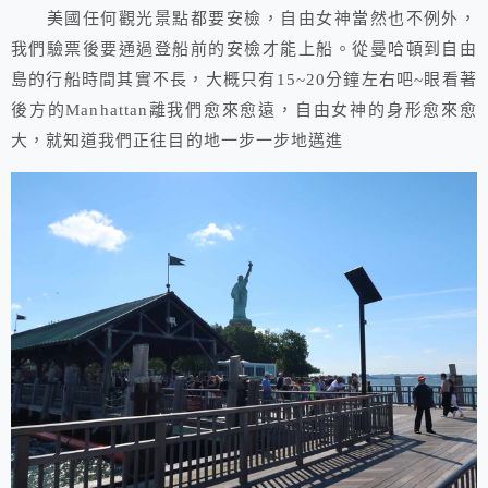
美國任何觀光景點都要安檢，自由女神當然也不例外，
我們驗票後要通過登船前的安檢才能上船。從曼哈頓到自由
島的行船時間其實不長，大概只有15~20分鐘左右吧~眼看著
後方的Manhattan離我們愈來愈遠，自由女神的身形愈來愈
大，就知道我們正往目的地一步一步地邁進