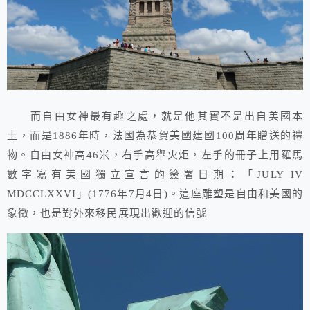
而自由女神最有趣之處，就是他其實不是出自美國本
土，而是1886年時，法國為恭賀美國建國100周年贈送的禮
物。自由女神高46米，右手高舉火炬，左手的冊子上用羅馬
數字寫有美國獨立宣言的簽署日期：「JULY IV
MDCCLXXVI」(1776年7月4日)。這座雕塑是自由和美國的
象徵，也是對外來移民展現出歡迎的信號