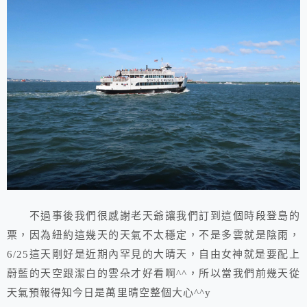
不過事後我們很感謝老天爺讓我們訂到這個時段登島的
票，因為紐約這幾天的天氣不太穩定，不是多雲就是陰雨，
6/25這天剛好是近期內罕見的大晴天，自由女神就是要配上
蔚藍的天空跟潔白的雲朵才好看啊^^，所以當我們前幾天從
天氣預報得知今日是萬里晴空整個大心^^y