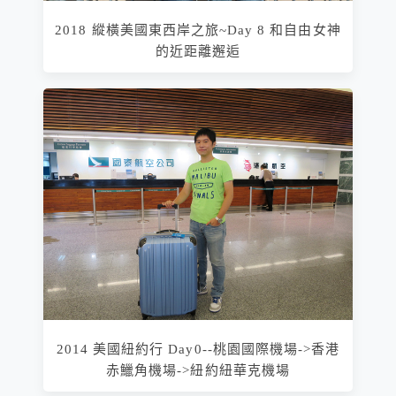
2018 縱橫美國東西岸之旅~Day 8 和自由女神
的近距離邂逅
2014 美國紐約行 Day0--桃園國際機場->香港
赤鱲角機場->紐約紐華克機場