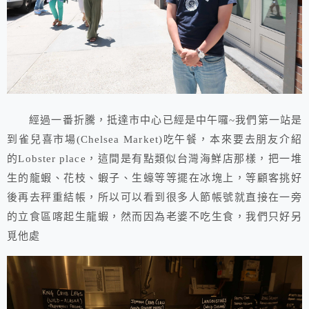
經過一番折騰，抵達市中心已經是中午囉~我們第一站是
到雀兒喜市場(Chelsea Market)吃午餐，本來要去朋友介紹
的Lobster place，這間是有點類似台灣海鮮店那樣，把一堆
生的龍蝦、花枝、蝦子、生蠔等等擺在冰塊上，等顧客挑好
後再去秤重結帳，所以可以看到很多人節帳號就直接在一旁
的立食區喀起生龍蝦，然而因為老婆不吃生食，我們只好另
覓他處