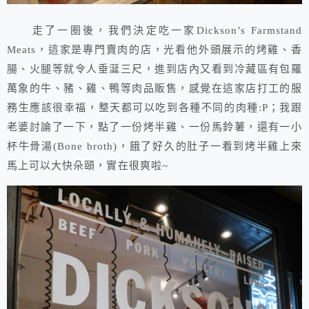
走了一圈後，我們決定吃一家Dickson’s Farmstand
Meats，這家是專門賣肉的店，光看他外頭展示的烤雞、香
腸、火腿等就令人垂涎三尺，進到店內又看到冷藏區有包羅
萬象的牛、豬、雞、鴨等肉品販售，感覺在這家店打工的服
務生應該很幸福，整天都可以吃到各種不同的肉種:P；我跟
老婆討論了一下，點了一份烤半雞、一份馬鈴薯，還有一小
杯牛骨湯(Bone broth)，餓了好久的肚子一看到烤半雞上來
馬上可以大快朵頤，實在很爽啦~