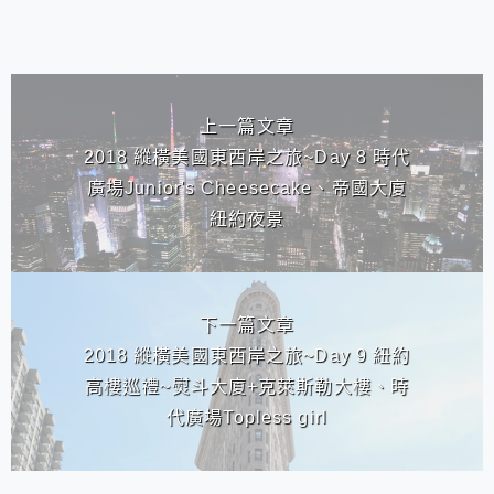
相連文章
上一篇文章
2018 縱橫美國東西岸之旅~Day 8 時代
廣場Junior's Cheesecake、帝國大廈
紐約夜景
下一篇文章
2018 縱橫美國東西岸之旅~Day 9 紐約
高樓巡禮~熨斗大廈+克萊斯勒大樓、時
代廣場Topless girl