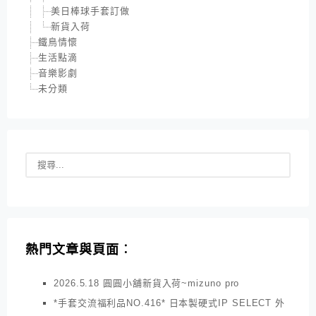
美日棒球手套訂做
新貨入荷
鐵鳥情懷
生活點滴
音樂影劇
未分類
熱門文章與頁面︰
2026.5.18 圓圓小舖新貨入荷~mizuno pro
*手套交流福利品NO.416* 日本製硬式IP SELECT 外