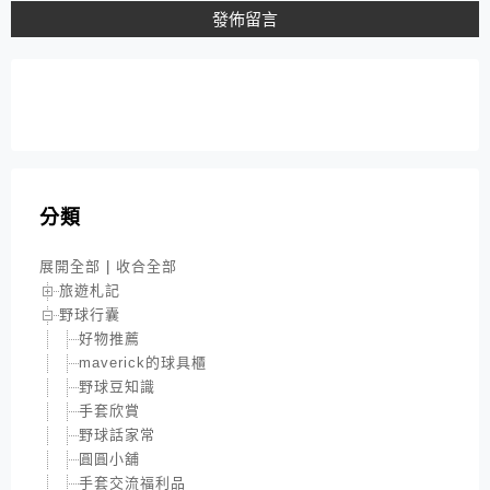
分類
展開全部
|
收合全部
旅遊札記
野球行囊
好物推薦
maverick的球具櫃
野球豆知識
手套欣賞
野球話家常
圓圓小舖
手套交流福利品