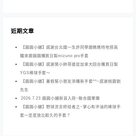
近期文章
【圓圓小舖】感謝台北國一生許同學跟媽媽特地搭高
鐵來跟圓圓購買日製mizuno pro手套
【圓圓小舖】感謝葉小帥哥遠從加拿大回台購買日製
YGS棒球手套～
【圓圓小舖】暑假幫小朋友添購新手套^^~感謝桃園劉
先生
2026.7.23 圓圓小舖新貨入荷~聯合國軍團
【圓圓小舖】野球流言終結者之~掌心有滲油的棒球手
套一定是放比較久的手套？