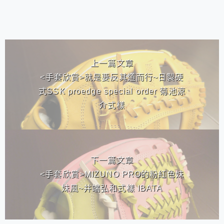
相連文章
上一篇文章
<手套欣賞>就是要反其道而行~日製硬
式SSK proedge special order 菊池涼
介式樣
下一篇文章
<手套欣賞>MIZUNO PRO的粉紅色妹
妹風~井端弘和式樣 IBATA