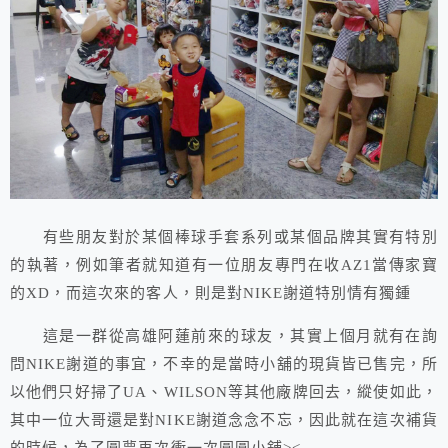
有些朋友對於某個棒球手套系列或某個品牌其實有特別
的執著，例如筆者就知道有一位朋友專門在收AZ1當傳家寶
的XD，而這次來的客人，則是對NIKE謝道特別情有獨鍾
這是一群從高雄阿蓮前來的球友，其實上個月就有在詢
問NIKE謝道的事宜，不幸的是當時小舖的現貨皆已售完，所
以他們只好掃了UA、WILSON等其他廠牌回去，縱使如此，
其中一位大哥還是對NIKE謝道念念不忘，因此就在這次補貨
的時候，為了圓夢再次衝一次圓圓小舖><