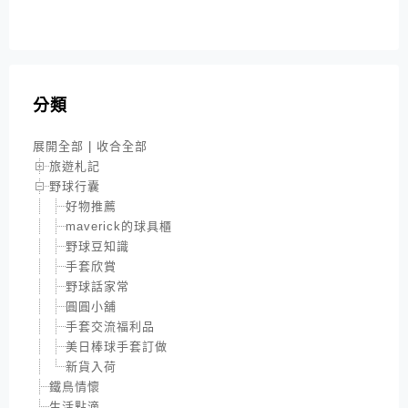
分類
展開全部
|
收合全部
旅遊札記
野球行囊
好物推薦
maverick的球具櫃
野球豆知識
手套欣賞
野球話家常
圓圓小舖
手套交流福利品
美日棒球手套訂做
新貨入荷
鐵鳥情懷
生活點滴