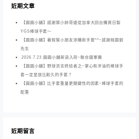
近期文章
【圓圓小舖】感謝葉小帥哥遠從加拿大回台購買日製
YGS棒球手套～
【圓圓小舖】暑假幫小朋友添購新手套^^~感謝桃園劉
先生
2026.7.23 圓圓小舖新貨入荷~聯合國軍團
【圓圓小舖】野球流言終結者之~掌心有滲油的棒球手
套一定是放比較久的手套？
【圓圓小舖】比手套重量更關鍵性的因素~棒球手套的
配重
近期留言