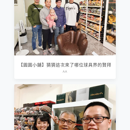
【圓圓小舖】猜猜這次來了哪位球具界的賢拜
^^