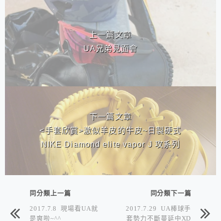
相連文章
上一篇文章
UA兄弟見面會
下一篇文章
<手套欣賞>激似羊皮的牛皮~日製硬式
NIKE Diamond elite vapor J 攻系列
同分類上一篇
同分類下一篇
2017.7.8 現場看UA就
2017.7.29 UA棒球手
是爽啦~^^
套勢力不斷蔓延中XD