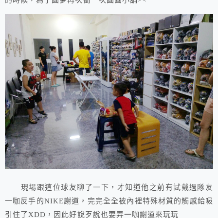
現場跟這位球友聊了一下，才知道他之前有試戴過隊友
一咖反手的NIKE謝道，完完全全被內裡特殊材質的觸感給吸
引住了XDD，因此好說歹說也要弄一咖謝道來玩玩