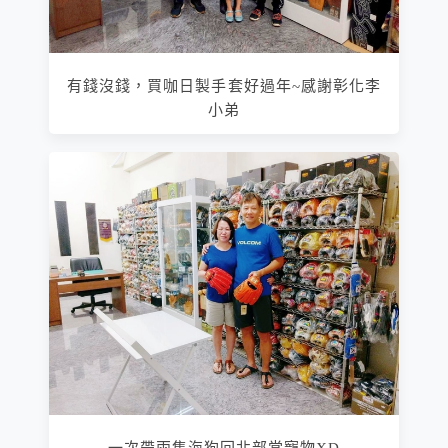
有錢沒錢，買咖日製手套好過年~感謝彰化李
小弟
一次帶兩隻海狗回北部當寵物XD