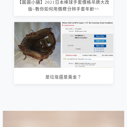
【圓圓小舖】2021日本棒球手套價格吊牌大改
版~教你如何用價標分辨手套年齡^^
是垃圾還是黃金？
相連文章