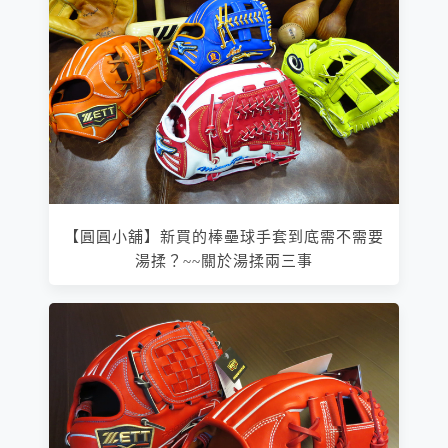
【圓圓小舖】新買的棒壘球手套到底需不需要
湯揉？~~關於湯揉兩三事