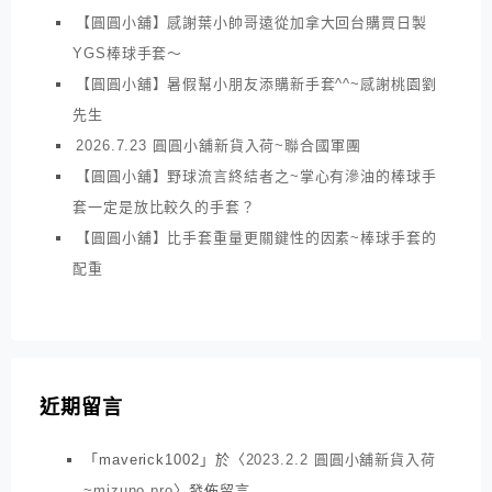
【圓圓小舖】感謝葉小帥哥遠從加拿大回台購買日製
YGS棒球手套～
【圓圓小舖】暑假幫小朋友添購新手套^^~感謝桃園劉
先生
2026.7.23 圓圓小舖新貨入荷~聯合國軍團
【圓圓小舖】野球流言終結者之~掌心有滲油的棒球手
套一定是放比較久的手套？
【圓圓小舖】比手套重量更關鍵性的因素~棒球手套的
配重
近期留言
「
maverick1002
」於〈
2023.2.2 圓圓小舖新貨入荷
~mizuno pro
〉發佈留言