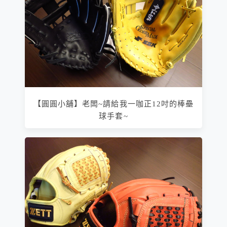
【圓圓小舖】老闆~請給我一咖正12吋的棒壘
球手套~