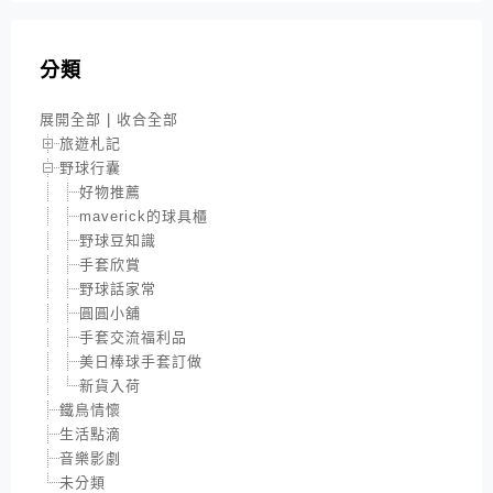
分類
展開全部
|
收合全部
旅遊札記
野球行囊
好物推薦
maverick的球具櫃
野球豆知識
手套欣賞
野球話家常
圓圓小舖
手套交流福利品
美日棒球手套訂做
新貨入荷
鐵鳥情懷
生活點滴
音樂影劇
未分類