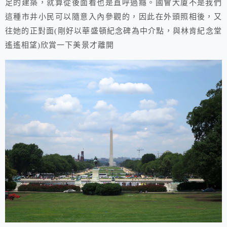
足的建築，就算從後面看也是直呼過癮。國會大廈不是我們
這種市井小民可以隨意入內參觀的，因此在外頭照相後，又
往她的正對面(剛好以華盛頓紀念碑為中介點，與林肯紀念堂
遙遙相望)欣賞一下美景才離開