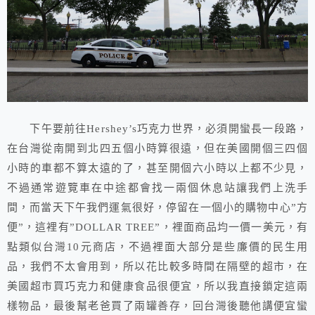
下午要前往Hershey’s巧克力世界，必須開蠻長一段路，
在台灣從南開到北四五個小時算很遠，但在美國開個三四個
小時的車都不算太遠的了，甚至開個六小時以上都不少見，
不過通常遊覽車在中途都會找一兩個休息站讓我們上洗手
間，而當天下午我們運氣很好，停留在一個小的購物中心”方
便”，這裡有”DOLLAR TREE”，裡面商品均一價一美元，有
點類似台灣10元商店，不過裡面大部分是些廉價的民生用
品，我們不太會用到，所以花比較多時間在隔壁的超市，在
美國超市買巧克力和健康食品很便宜，所以我直接鎖定這兩
樣物品，最後幫老爸買了兩罐善存，回台灣後聽他講便宜蠻