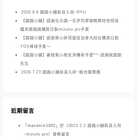
2026.8.9 圓圓小舖新貨入荷~RYU
【圓圓小舖】感謝台北國一生許同學跟媽媽特地搭高
鐵來跟圓圓購買日製mizuno pro手套
【圓圓小舖】感謝葉小帥哥遠從加拿大回台購買日製
YGS棒球手套～
【圓圓小舖】暑假幫小朋友添購新手套^^~感謝桃園劉
先生
2026.7.23 圓圓小舖新貨入荷~聯合國軍團
近期留言
「
maverick1002
」於〈
2023.2.2 圓圓小舖新貨入荷
~mizuno pro
〉發佈留言