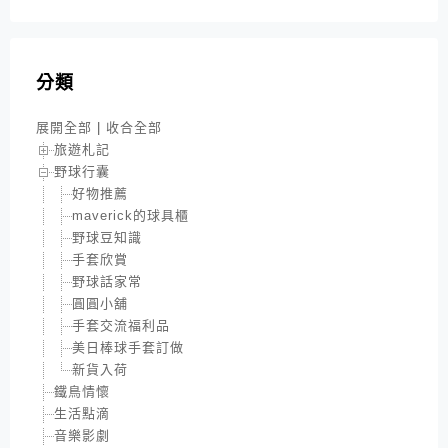
分類
展開全部
|
收合全部
旅遊札記
野球行囊
好物推薦
maverick的球具櫃
野球豆知識
手套欣賞
野球話家常
圓圓小舖
手套交流福利品
美日棒球手套訂做
新貨入荷
鐵鳥情懷
生活點滴
音樂影劇