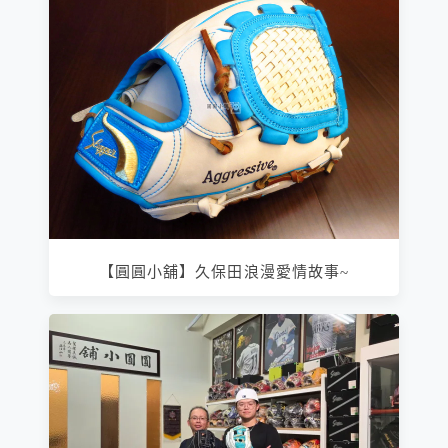
【圓圓小舖】久保田浪漫愛情故事~