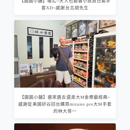
【圓圓小舖】哪尼~大人也跟著小孩買日製手
套XD~感謝台北胡先生
【圓圓小舖】選來選去還是大M金標最經典~
感謝從美國矽谷回台購買mizuno pro大M手套
的林大哥^^