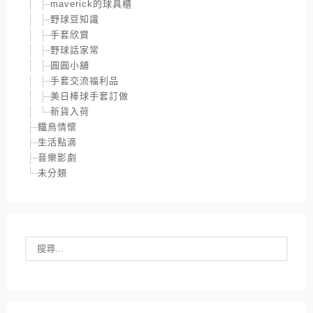
maverick的球具櫃
野球豆知識
手套欣賞
野球話家常
圓圓小舖
手套交流福利品
美日棒球手套訂做
新貨入荷
鐵鳥情懷
生活點滴
音樂影劇
未分類