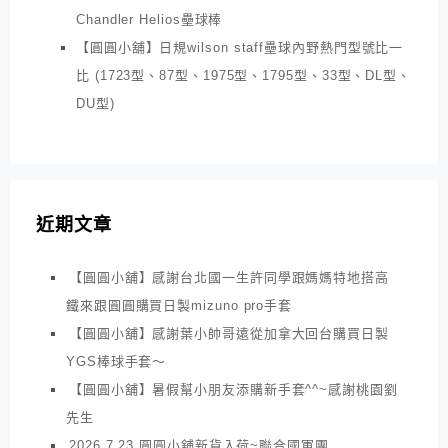
Chandler Helios壘球棒
【圓圓小舖】日規wilson staff壘球內野熱門型號比一
比 (1723型、87型、1975型、1795型、33型、DL型、
DU型)
近期文章
【圓圓小舖】感謝台北國一生許同學跟媽媽特地搭高
鐵來跟圓圓購買日製mizuno pro手套
【圓圓小舖】感謝葉小帥哥遠從加拿大回台購買日製
YGS棒球手套～
【圓圓小舖】暑假幫小朋友添購新手套^^~感謝桃園劉
先生
2026.7.23 圓圓小舖新貨入荷~聯合國軍團