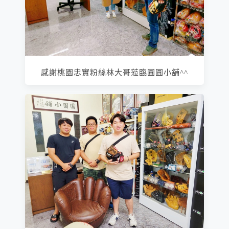
感謝桃園忠實粉絲林大哥蒞臨圓圓小舖^^