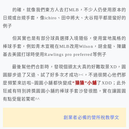
的確，就像我們東方人去打MLB，不少人仍使用原本的
日規或台規手套，像ichiro、田中將大、大谷翔平都是蠻好的
例子
但其實也是有部分球員選擇入境隨俗，使用當地風格的
棒球手套，例如青木宣親在MLB改用Wilson，胡金龍、陳鏞
基去美國打球時使用Rawlings pro preferred等例子
最後幫他們合影時，發現個頭太大真的好難取景XD，圓
圓腳步退了又退、試了好多次才成功><，不過很開心他們那
麼頻繁來訪啦~圓圓小舖都快變成
“猿猿”小舖
了XDD；此外
狂威有特別誇獎圓圓小舖的棒球手套沙發很酷，實在讓圓圓
有點受寵若驚呢^^
創業者必備的營所稅教學文