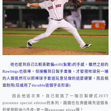
他也提到自己比較喜歡偏stiff(紮實)的手感，雖然之前的
Rawlings也很棒，但接觸到日製手套後，才發現地球另一端
的人類竟然可以把棒球手套這玩意兒做的這麼硬實，而且相
當耐用(狂威用了durable這個字去形容)
因此他這次來，自己就挑了一咖日製硬式ZETT
prostatus special edition的系列，圓圓也在旁邊補充這個系
列使用歐洲小牛皮~是一咖awesome glove哦！