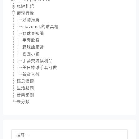
旅遊札記
野球行囊
好物推薦
maverick的球具櫃
野球豆知識
手套欣賞
野球話家常
圓圓小舖
手套交流福利品
美日棒球手套訂做
新貨入荷
鐵鳥情懷
生活點滴
音樂影劇
未分類