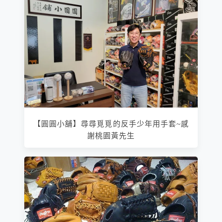
【圓圓小舖】尋尋覓覓的反手少年用手套~感
謝桃園黃先生