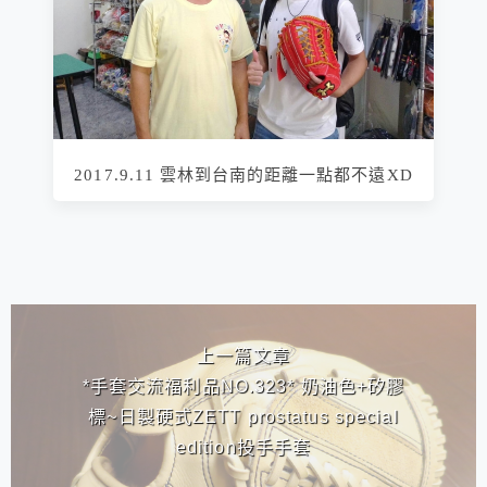
2017.9.11 雲林到台南的距離一點都不遠XD
相連文章
上一篇文章
*手套交流福利品NO.323* 奶油色+矽膠
標~日製硬式ZETT prostatus special
edition投手手套