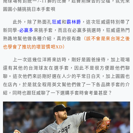
南球場有對統一7-11獅的比賽，趁賽前練習的空檔，就先來
圓圓小舖挑挑日本手套唄
此外，除了熟面孔
狂威
和
霸林爵
，這次狂威還特別帶了
新同學-
必贏多
來挑手套，而且在必贏多挑選時，狂威還熟門
熟路地幫他做各種介紹，真的很有趣
（該不會是來台灣之後
也學會了推坑的壞習慣吧XD）
上一次這幾位洋將來訪時，剛好是圓爸接待，加上現場
還有其他的台灣球友在選手套，因此不是很方便跟他們聊
聊。這次他們來訪剛好選在人少的平常日白天，加上圓圓也
在店內，於是就全程用英文幫他們做了一下各品牌手套的介
紹，同時也跟狂威聊了一下選購手套時會考量甚麼？