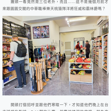
撇頭一看竟然是三位老外，而且……這不是幾個月前才
來跟圓圓交關的中華職棒樂天桃猿隊洋將狂威和霸林爵嗎？
開頭打個招呼並跟他們寒暄一下，才知道他們晚上在台