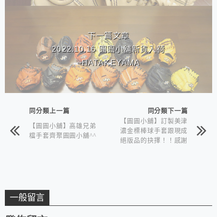
下一篇文章
2022.10.16 圓圓小舖新貨入荷
~HATAKEYAMA
同分類上一篇
同分類下一篇
【圓圓小舖】訂製美津
【圓圓小舖】高雄兄弟
濃金標棒球手套跟現成
檔手套齊聚圓圓小舖^^
絕版品的抉擇！！感謝
高雄葉先生
一般留言