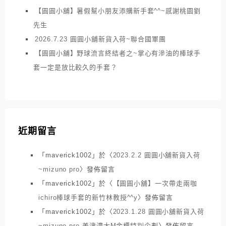
【圓圓小舖】暑假幫小朋友添購新手套^^~感謝桃園劉
先生
2026.7.23 圓圓小舖新貨入荷~聯合國軍團
【圓圓小舖】野球流言終結者之~掌心有滲油的棒球手
套一定是放比較久的手套？
近期留言
「
maverick1002
」於〈
2023.2.2 圓圓小舖新貨入荷
~mizuno pro
〉發佈留言
「
maverick1002
」於〈
【圓圓小舖】一次帶走兩咖
ichiro棒球手套的新竹林教授^^y
〉發佈留言
「
maverick1002
」於〈
2023.1.28 圓圓小舖新貨入荷
~mizuno pro 美津濃大M金標特別企劃
〉發佈留言