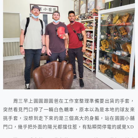
周三早上圓圓跟圓爸在工作室整理準備要出貨的手套，
突然看見門口停了一輛白色轎車，原本以為是本地的球友來
挑手套，沒想到走下來的是三個高大的身軀，站在圓圓小舖
門口，幾乎把外面的陽光都擋住惹，有點瞬間停電的感覺XD