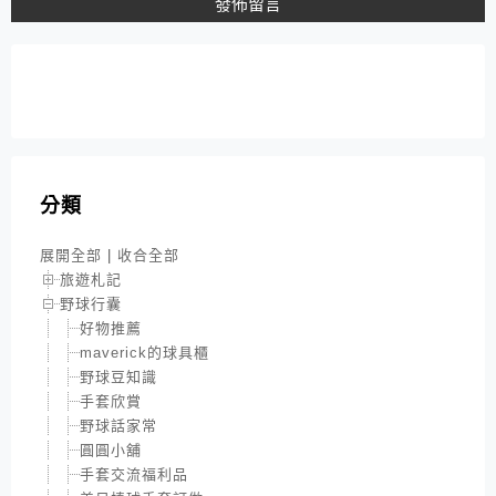
分類
展開全部
|
收合全部
旅遊札記
野球行囊
好物推薦
maverick的球具櫃
野球豆知識
手套欣賞
野球話家常
圓圓小舖
手套交流福利品