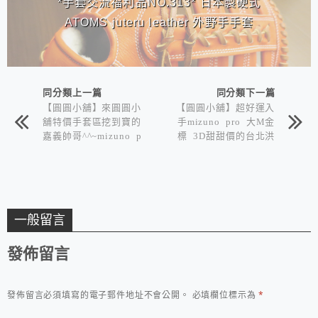
*手套交流福利品NO.313* 日本製硬式
ATOMS juteru leather 外野手手套
同分類上一篇
同分類下一篇
【圓圓小舖】來圓圓小
【圓圓小舖】超好運入
舖特價手套區挖到寶的
手mizuno pro 大M金
嘉義帥哥^^~mizuno p
標 3D甜甜價的台北洪
ro 奧運藍標菊池式樣
律師:D
一般留言
發佈留言
發佈留言必須填寫的電子郵件地址不會公開。
必填欄位標示為
*