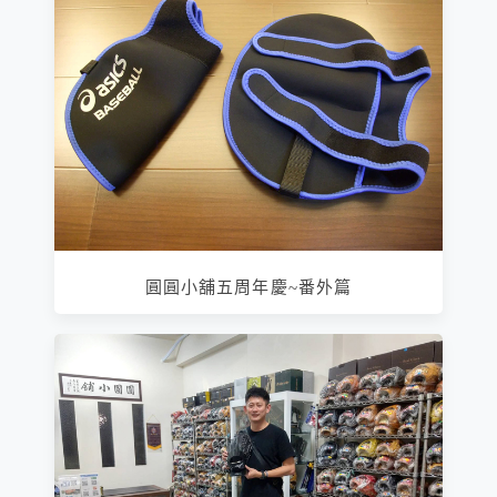
圓圓小舖五周年慶~番外篇