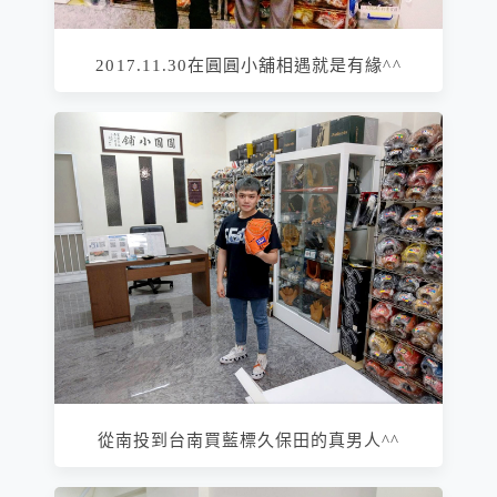
2017.11.30在圓圓小舖相遇就是有緣^^
從南投到台南買藍標久保田的真男人^^