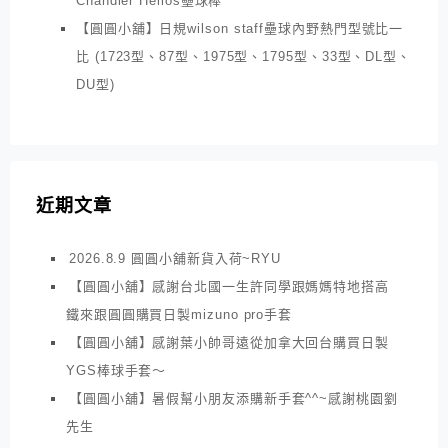
Chandler Helios壘球棒
【圓圓小舖】日規wilson staff壘球內野熱門型號比一
比 (1723型、87型、1975型、1795型、33型、DL型、
DU型)
近期文章
2026.8.9 圓圓小舖新貨入荷~RYU
【圓圓小舖】感謝台北國一生許同學跟媽媽特地搭高
鐵來跟圓圓購買日製mizuno pro手套
【圓圓小舖】感謝葉小帥哥遠從加拿大回台購買日製
YGS棒球手套～
【圓圓小舖】暑假幫小朋友添購新手套^^~感謝桃園劉
先生