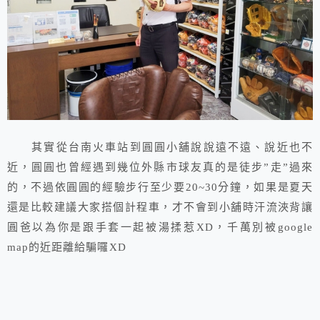
其實從台南火車站到圓圓小舖說說遠不遠、說近也不
近，圓圓也曾經遇到幾位外縣市球友真的是徒步”走”過來
的，不過依圓圓的經驗步行至少要20~30分鐘，如果是夏天
還是比較建議大家搭個計程車，才不會到小舖時汗流浹背讓
圓爸以為你是跟手套一起被湯揉惹XD，千萬別被google
map的近距離給騙囉XD