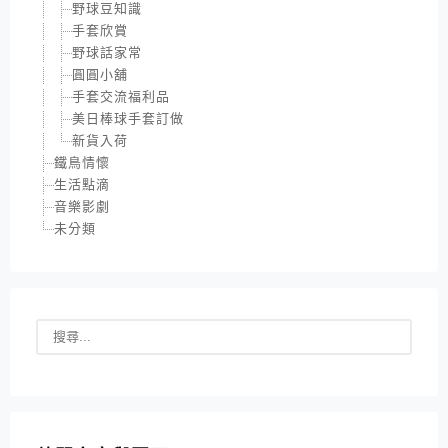
野球豆知識
手套欣賞
野球話家常
圓圓小舖
手套交流福利品
美日棒球手套訂做
新貨入荷
鐵鳥情懷
生活點滴
音樂影劇
未分類