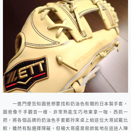
一進門便告知圓爸想要找和奶油色有關的日本製手套，
圓爸像千手觀音一樣、非常熟能生巧地東拿一咖、西抓一
把，將各個品牌的奶油色手套都拎來桌上給這位大哥試戴比
較，雖然有點選擇障礙，但楊大哥還是很帥氣地在這迷人陣