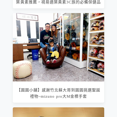
葉黃素推薦，視易適葉黃素3C族的必備保健品
【圓圓小舖】感謝竹北蘇大哥到圓圓挑選聖誕
禮物~mizuno pro大M金標手套