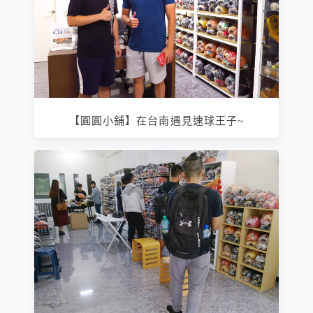
【圓圓小舖】在台南遇見速球王子~