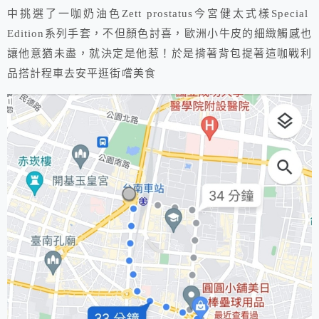
中挑選了一咖奶油色Zett prostatus今宮健太式樣Special
Edition系列手套，不但顏色討喜，歐洲小牛皮的細緻觸感也
讓他意猶未盡，就決定是他惹！於是揹著背包提著這咖戰利
品搭計程車去安平逛街嚐美食