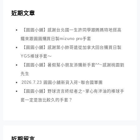
近期文章
【圓圓小舖】感謝台北國一生許同學跟媽媽特地搭高
鐵來跟圓圓購買日製mizuno pro手套
【圓圓小舖】感謝葉小帥哥遠從加拿大回台購買日製
YGS棒球手套～
【圓圓小舖】暑假幫小朋友添購新手套^^~感謝桃園劉
先生
2026.7.23 圓圓小舖新貨入荷~聯合國軍團
【圓圓小舖】野球流言終結者之~掌心有滲油的棒球手
套一定是放比較久的手套？
近期留言