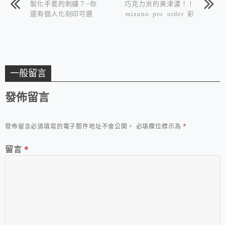
製化手套的刺繡？~你
巧克力米的美津濃！！
還有個人化刻印可選
mizuno pro order 彩
擇！日製硬式mizuno
虹色車縫線~窩吐露司
pro order菅野智之
一般留言
發佈留言
發佈留言必須填寫的電子郵件地址不會公開。
必填欄位標示為
*
留言
*