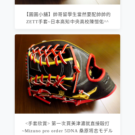
【圓圓小舖】帥哥留學生當然要配帥帥的
ZETT手套~日本高知中央高校陳愷佑^^
<手套欣賞> 第一次買美津濃就直接毆打
~Mizuno pro order 5DNA 桑原将志モデル