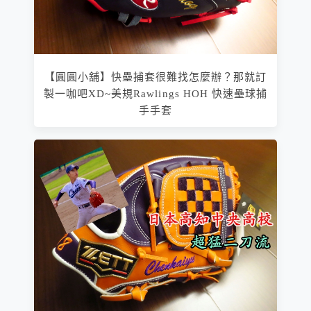
【圓圓小舖】快壘捕套很難找怎麼辦？那就訂
製一咖吧XD~美規Rawlings HOH 快速壘球捕
手手套