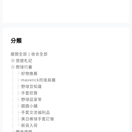
分類
展開全部
|
收合全部
旅遊札記
野球行囊
好物推薦
maverick的球具櫃
野球豆知識
手套欣賞
野球話家常
圓圓小舖
手套交流福利品
美日棒球手套訂做
新貨入荷
鐵鳥情懷