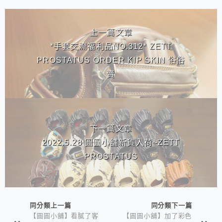
相連文章
上一篇文章
*手套交流福利品NO.312* ZETT
PROSTATUS ORDER KIP SKIN 俗俗
賣
下一篇文章
2022.5.28 圓圓小舖新貨入荷~ZETT
PROSTATUS
同分類上一篇
同分類下一篇
【圓圓小舖】看膩了客
【圓圓小舖】加了彩色