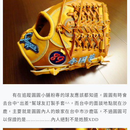
有在追蹤圓圓小舖粉專的球友應該都知道，圓圓有時會
去台中”出差”幫球友訂製手套^^，而台中的面談地點就在沙
鹿，主要就是圓圓內人的娘家在台中市沙鹿區，不過圓圓可
以保證的是…………….內人絕對不是姓顏XDD