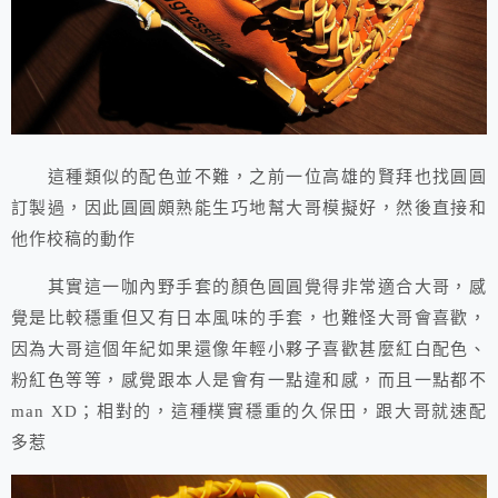
這種類似的配色並不難，之前一位高雄的賢拜也找圓圓
訂製過，因此圓圓頗熟能生巧地幫大哥模擬好，然後直接和
他作校稿的動作
其實這一咖內野手套的顏色圓圓覺得非常適合大哥，感
覺是比較穩重但又有日本風味的手套，也難怪大哥會喜歡，
因為大哥這個年紀如果還像年輕小夥子喜歡甚麼紅白配色、
粉紅色等等，感覺跟本人是會有一點違和感，而且一點都不
man XD；相對的，這種樸實穩重的久保田，跟大哥就速配
多惹