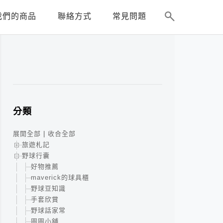
我們的商品
聯絡方式
常見問題
分類
展開全部
|
收合全部
旅遊札記
野球行囊
好物推薦
maverick的球具櫃
野球豆知識
手套欣賞
野球話家常
圓圓小舖