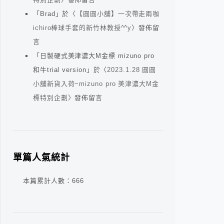
「
Brad
」於〈
【圓圓小舖】一次帶走兩咖
ichiro棒球手套的新竹林教授^^y
〉發佈留
言
「
日製硬式美津濃大M金標 mizuno pro
和牛trial version
」於〈
2023.1.28 圓圓
小舖新貨入荷~mizuno pro 美津濃大M金
標特別企劃
〉發佈留言
單篇人氣統計
本篇累計人數：
666