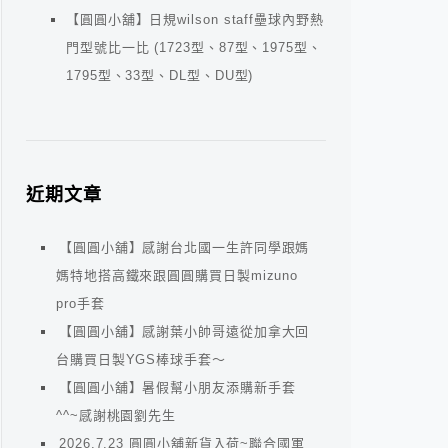
【圓圓小舖】日規wilson staff壘球內野熱
門型號比一比 (1723型、87型、1975型、
1795型、33型、DL型、DU型)
近期文章
【圓圓小舖】感謝台北國一生許同學跟媽
媽特地搭高鐵來跟圓圓購買日製mizuno
pro手套
【圓圓小舖】感謝葉小帥哥遠從加拿大回
台購買日製YGS棒球手套～
【圓圓小舖】暑假幫小朋友添購新手套
^^~感謝桃園劉先生
2026.7.23 圓圓小舖新貨入荷~聯合國軍