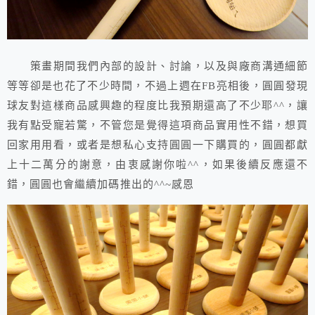
策畫期間我們內部的設計、討論，以及與廠商溝通細節
等等卻是也花了不少時間，不過上週在FB亮相後，圓圓發現
球友對這樣商品感興趣的程度比我預期還高了不少耶^^，讓
我有點受寵若驚，不管您是覺得這項商品實用性不錯，想買
回家用用看，或者是想私心支持圓圓一下購買的，圓圓都獻
上十二萬分的謝意，由衷感謝你啦^^，如果後續反應還不
錯，圓圓也會繼續加碼推出的^^~感恩