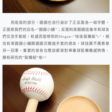
而底座的部分，圓圓也自行設計了正反面各一組字體，
正面是我們的店名~”圓圓小舖”；反面則是圓圓這幾年和球友
們交流手套經，有感而發想到的Slogan~”哇係裝備組ㄟ”，相
信有來圓圓小舖跟圓圓交關過手套的朋友，球技厲不厲害是
另一回事，重要的是各位應該都是對棒壘球裝備備感熱情、
頗有研究的”裝備組”啦^^