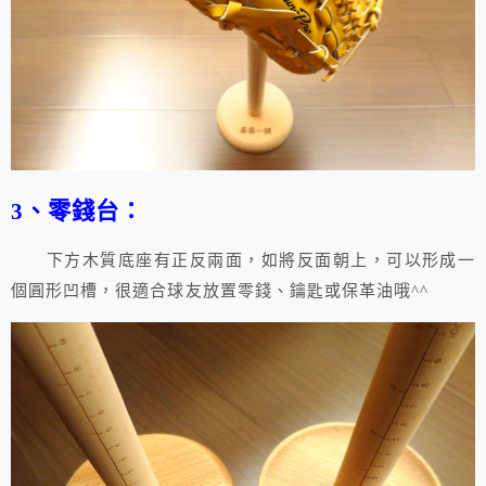
3、零錢台：
下方木質底座有正反兩面，如將反面朝上，可以形成一
個圓形凹槽，很適合球友放置零錢、鑰匙或保革油哦^^