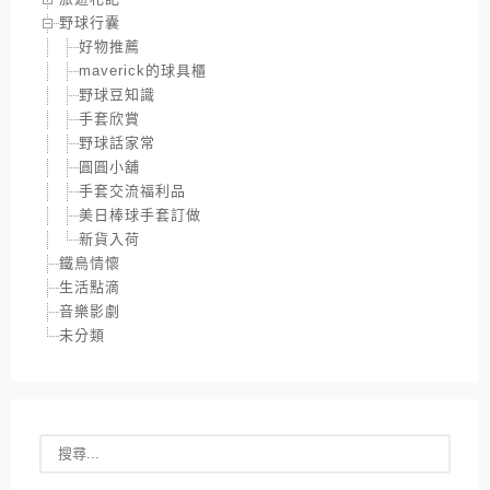
野球行囊
好物推薦
maverick的球具櫃
野球豆知識
手套欣賞
野球話家常
圓圓小舖
手套交流福利品
美日棒球手套訂做
新貨入荷
鐵鳥情懷
生活點滴
音樂影劇
未分類