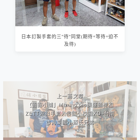
日本訂製手套的三"待"同堂(期待+等待+迫不
及待)
相連文章
上一篇文章
【圓圓小舖】Mizuno pro奧運藍標和
ZETT源田手套入侵國小校園XD~台南
市海東國小蘇氏兄弟