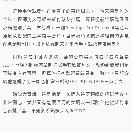
這種事情就發生在前陣子的某個周末，一位來自新竹的
竹科工程師沈大哥經由新竹球友推薦，專程從新竹蒞臨圓圓
小舖選購手套，當他看到一咖Rawlings Pro Preferred黑色及
原皮色搭配的工字擋手套時，目光頓時就被這種經典的美規
配色給吸引住，加上試戴起來非常合手，就決定帶回新竹
同時間在小舖內選購手套的台中吳大哥看了看隔壁桌
XD，也經不起誘惑拿起這咖手套欣賞許久，頻頻詢問我們是
否還有庫存可賣，但真的很抱歉現貨就只有一咖><，只好介
紹他選購了另一咖也相當不錯的SSK PROBRAIN日製手套
聽沈大哥說，這是他第一次購入這麼頂級的棒球手套，
非常開心，尤其又有這麼漂亮的女朋友一起陪伴他從新竹來
台南挑手套，不知道羨煞多少人啊:DDD