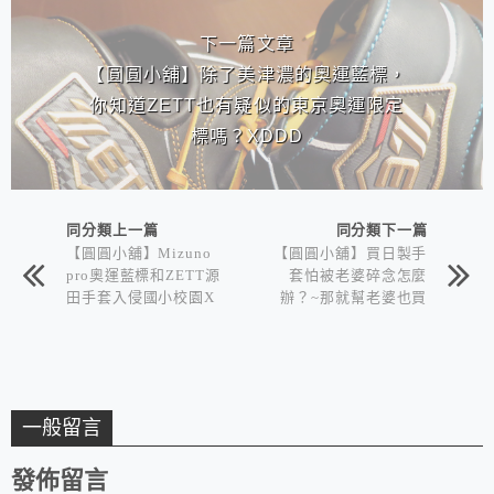
下一篇文章
【圓圓小舖】除了美津濃的奧運藍標，
你知道ZETT也有疑似的東京奧運限定
標嗎？XDDD
同分類上一篇
同分類下一篇
【圓圓小舖】Mizuno
【圓圓小舖】買日製手
pro奧運藍標和ZETT源
套怕被老婆碎念怎麼
田手套入侵國小校園X
辦？~那就幫老婆也買
D~台南市海東國小蘇
一咖吧XD
氏兄弟
一般留言
發佈留言