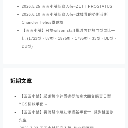
2026.5.25 圓圓小舖新貨入荷~ZETT PROSTATUS
2026.6.10 圓圓小舖新貨入荷~球棒界的勞斯萊斯
Chandler Helios壘球棒
【圓圓小舖】日規wilson staff壘球內野熱門型號比一
比 (1723型、87型、1975型、1795型、33型、DL型、
DU型)
近期文章
【圓圓小舖】感謝葉小帥哥遠從加拿大回台購買日製
YGS棒球手套～
【圓圓小舖】暑假幫小朋友添購新手套^^~感謝桃園劉
先生