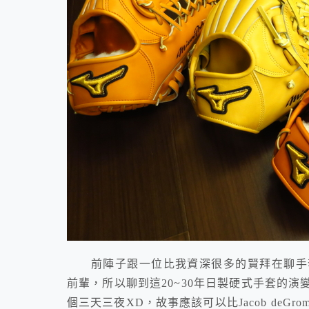
前陣子跟一位比我資深很多的賢拜在聊手套
前輩，所以聊到這20~30年日製硬式手套的
個三天三夜XD，故事應該可以比Jacob deGr