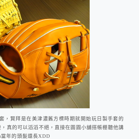
，賢拜是在美津濃舊方標時期就開始玩日製手套的
演變，真的可以滔滔不絕，直接在圓圓小舖搭帳棚聽他講
om當年的頭髮還長XDD