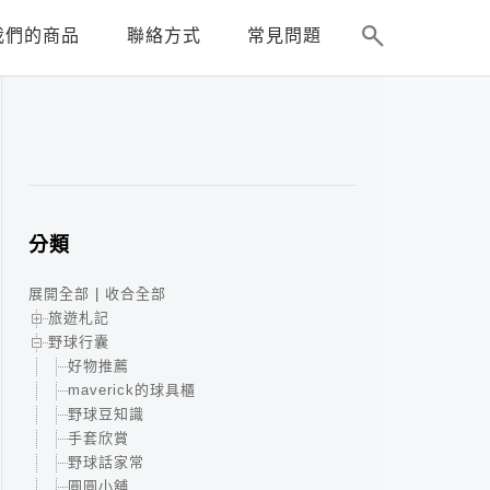
我們的商品
聯絡方式
常見問題
分類
展開全部
|
收合全部
旅遊札記
野球行囊
好物推薦
maverick的球具櫃
野球豆知識
手套欣賞
野球話家常
圓圓小舖