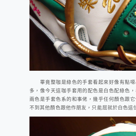
畢竟整咖是綠色的手套看起來好像有點噁心
多，像今天這咖手套用的配色是白色配綠色，
兩色是手套色系的和事佬，幾乎任何顏色跟它
不到其他顏色跟他作朋友，只能屈就於白色這位