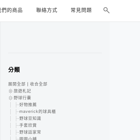
我們的商品
聯絡方式
常見問題
分類
展開全部
|
收合全部
旅遊札記
野球行囊
好物推薦
maverick的球具櫃
野球豆知識
手套欣賞
野球話家常
圓圓小舖