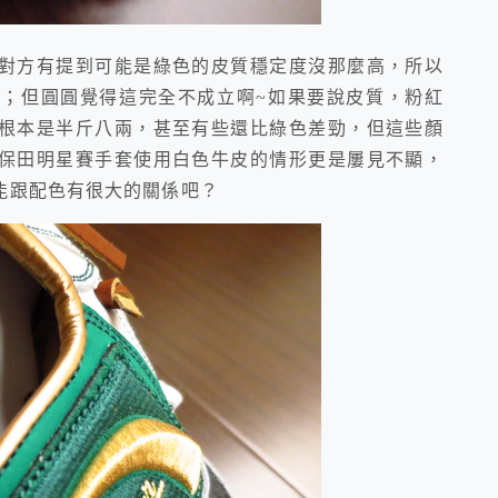
方有提到可能是綠色的皮質穩定度沒那麼高，所以
；但圓圓覺得這完全不成立啊~如果要說皮質，粉紅
根本是半斤八兩，甚至有些還比綠色差勁，但這些顏
保田明星賽手套使用白色牛皮的情形更是屢見不顯，
能跟配色有很大的關係吧？