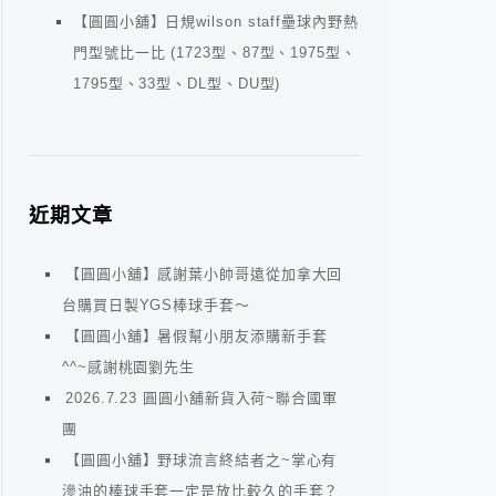
【圓圓小舖】日規wilson staff壘球內野熱
門型號比一比 (1723型、87型、1975型、
1795型、33型、DL型、DU型)
近期文章
【圓圓小舖】感謝葉小帥哥遠從加拿大回
台購買日製YGS棒球手套～
【圓圓小舖】暑假幫小朋友添購新手套
^^~感謝桃園劉先生
2026.7.23 圓圓小舖新貨入荷~聯合國軍
團
【圓圓小舖】野球流言終結者之~掌心有
滲油的棒球手套一定是放比較久的手套？