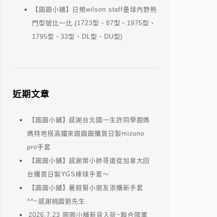
【圓圓小舖】日規wilson staff壘球內野熱
門型號比一比 (1723型、87型、1975型、
1795型、33型、DL型、DU型)
近期文章
【圓圓小舖】感謝台北國一生許同學跟媽
媽特地搭高鐵來跟圓圓購買日製mizuno
pro手套
【圓圓小舖】感謝葉小帥哥遠從加拿大回
台購買日製YGS棒球手套～
【圓圓小舖】暑假幫小朋友添購新手套
^^~感謝桃園劉先生
2026.7.23 圓圓小舖新貨入荷~聯合國軍