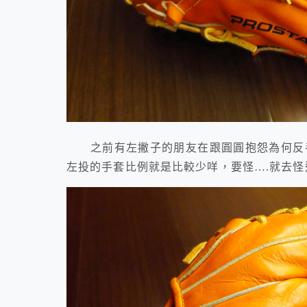
之前有左撇子的朋友在跟圓圓抱怨為何反手
左投的手套比例就是比較少咩，要怪….就去怪