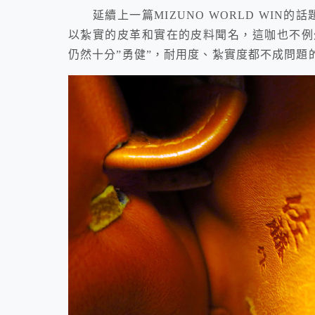
延續上一篇MIZUNO WORLD WIN的話
以紮實的皮革和實在的皮料聞名，這咖也不例
仍然十分”勇健”，耐用度、紮實度都不成問題的