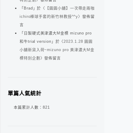
「
Brad
」於〈
【圓圓小舖】一次帶走兩咖
ichiro棒球手套的新竹林教授^^y
〉發佈留
言
「
日製硬式美津濃大M金標 mizuno pro
和牛trial version
」於〈
2023.1.28 圓圓
小舖新貨入荷~mizuno pro 美津濃大M金
標特別企劃
〉發佈留言
單篇人氣統計
本篇累計人數：
821