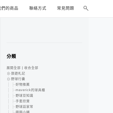
我們的商品
聯絡方式
常見問題
分類
展開全部
|
收合全部
旅遊札記
野球行囊
好物推薦
maverick的球具櫃
野球豆知識
手套欣賞
野球話家常
圓圓小舖