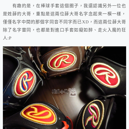
有趣的是，在棒球手套這個圈子，我還認識另外一位也
是姓薛的大哥，重點是這兩位薛大哥名字念起來一模一樣，
僅僅名字中間的那個字同音不同字而已XD，而這兩位薛大哥
除了名字雷同，也都是對進口手套如癡如醉、走火入魔的狂
人:P