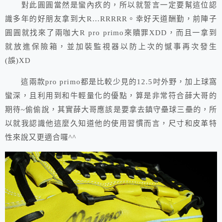
對此圓圓當然是蠻內疚的，所以就誓言一定要幫這位認
識多年的好朋友拿到大R…RRRRR。幸好天道酬勤，前陣子
圓圓就找來了兩咖大R pro primo來贖罪XDD，而且一拿到
就放進保險箱，並加裝監視器以防上次的憾事再次發生
(誤)XD
這兩款pro primo都是比較少見的12.5吋外野，加上球窩
蠻深，且利用到和牛輕量化的優點，算是非常符合薛大哥的
期待~偷偷說，其實薛大哥應該是要拿去鎮守壘球三壘的，所
以就我認識他這麼久知道他的使用習慣而言，尺寸和皮革特
性來說又更適合囉^^