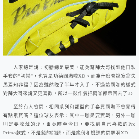
人家總是說：初戀總是最美，能夠幫薛大哥找到他日製
手套的”初戀”，也算是功德圓滿啦XD。而為什麼會說塞翁失
馬焉知非福？因為雖然晚了半年才入手，不過這兩咖的樣式
對薛大哥來說又更喜歡，所以一鼓作氣把兩咖都帶回去了:D
至於有人會問，相同系列和類型的手套買兩咖不會覺得
有點累贅嗎？這位球友表示：其中一咖是要實戰，另外一咖
則是要收藏的:P，畢竟時至今日，要找到自己喜歡的Pro
Primo款式，不是錢的問題，而是緣份和機運的問題啊XD