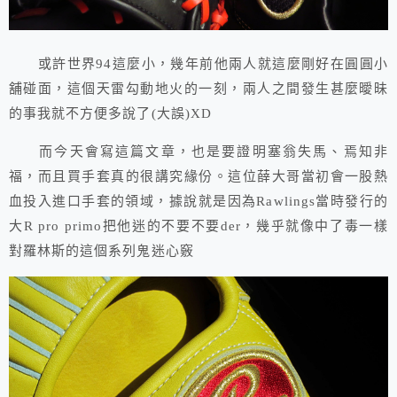
或許世界94這麼小，幾年前他兩人就這麼剛好在圓圓小
舖碰面，這個天雷勾動地火的一刻，兩人之間發生甚麼曖昧
的事我就不方便多說了(大誤)XD
而今天會寫這篇文章，也是要證明塞翁失馬、焉知非
福，而且買手套真的很講究緣份。這位薛大哥當初會一股熱
血投入進口手套的領域，據說就是因為Rawlings當時發行的
大R pro primo把他迷的不要不要der，幾乎就像中了毒一樣
對羅林斯的這個系列鬼迷心竅