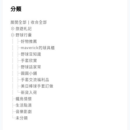
分類
展開全部
|
收合全部
旅遊札記
野球行囊
好物推薦
maverick的球具櫃
野球豆知識
手套欣賞
野球話家常
圓圓小舖
手套交流福利品
美日棒球手套訂做
新貨入荷
鐵鳥情懷
生活點滴
音樂影劇
未分類