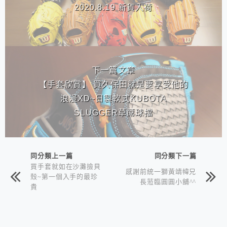
2020.8.19 新貨入荷
下一篇文章
【手套欣賞】 買久保田就是要享受他的
浪漫XD~日製軟式KUBOTA
SLUGGER草蓆球擋
同分類上一篇
同分類下一篇
買手套就如在沙灘撿貝
感謝前統一獅黃靖幃兄
殼~第一個入手的最珍
長蒞臨圓圓小舖^^
貴