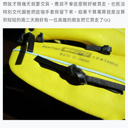
想說才隔幾天就要交貨，應該不會這麼剛好被買走，也就沒
特別交代圓爸把這咖手套保留下來，結果千算萬算就是沒算
到短短的兩三天剛好有一位高雄的朋友把它買走了QQ