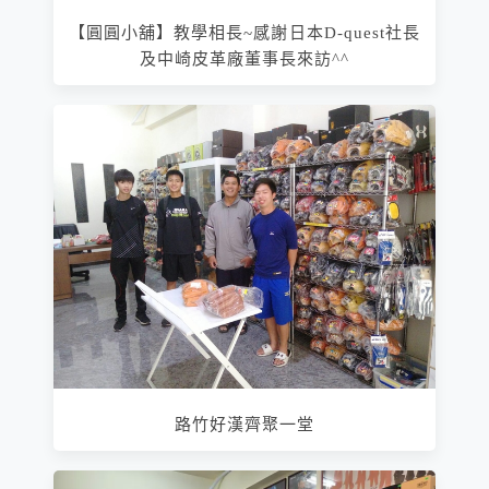
【圓圓小舖】教學相長~感謝日本D-quest社長
及中崎皮革廠董事長來訪^^
路竹好漢齊聚一堂