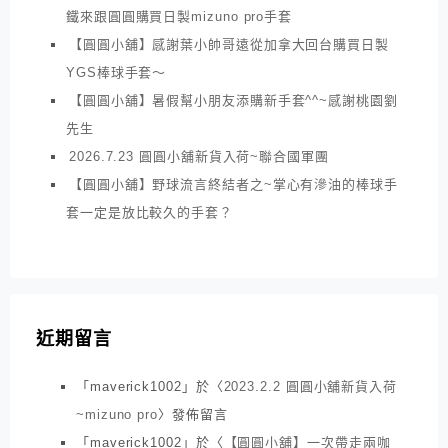
鐵來跟圓圓購買日製mizuno pro手套
【圓圓小舖】感謝葉小帥哥遠從加拿大回台購買日製
YGS棒球手套～
【圓圓小舖】暑假幫小朋友添購新手套^^~感謝桃園劉
先生
2026.7.23 圓圓小舖新貨入荷~聯合國軍團
【圓圓小舖】野球流言終結者之~掌心有滲油的棒球手
套一定是放比較久的手套？
近期留言
「
maverick1002
」於〈
2023.2.2 圓圓小舖新貨入荷
~mizuno pro
〉發佈留言
「
maverick1002
」於〈
【圓圓小舖】一次帶走兩咖