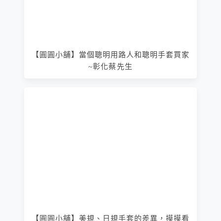
【圓圓小舖】當個聰明用路人和聰明手套買家
~彰化蔡先生
【圓圓小舖】美規、日規手套的差異，摸摸看