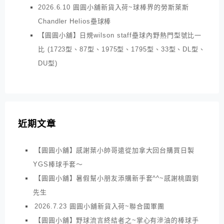
2026.6.10 圓圓小舖新貨入荷~球棒界的勞斯萊斯
Chandler Helios壘球棒
【圓圓小舖】日規wilson staff壘球內野熱門型號比一
比 (1723型、87型、1975型、1795型、33型、DL型、
DU型)
近期文章
【圓圓小舖】感謝葉小帥哥遠從加拿大回台購買日製
YGS棒球手套～
【圓圓小舖】暑假幫小朋友添購新手套^^~感謝桃園劉
先生
2026.7.23 圓圓小舖新貨入荷~聯合國軍團
【圓圓小舖】野球流言終結者之~掌心有滲油的棒球手