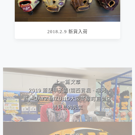
2018.2.9 新貨入荷
相連文章
上一篇文章
2019 蕭瑟甲子園(關西賞楓、嚐河
豚)~DAY2 MIZUNO大阪茶屋町直營店
遇見島內先生