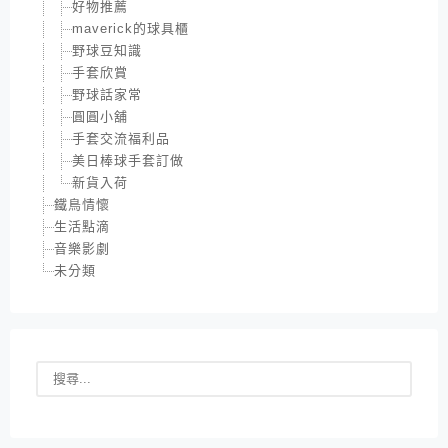
好物推薦
maverick的球具櫃
野球豆知識
手套欣賞
野球話家常
圓圓小舖
手套交流福利品
美日棒球手套訂做
新貨入荷
鐵鳥情懷
生活點滴
音樂影劇
未分類