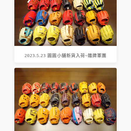
2023.5.23 圓圓小舖新貨入荷~雜牌軍團