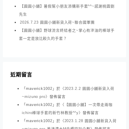
【圓圓小舖】暑假幫小朋友添購新手套^^~感謝桃園劉
先生
2026.7.23 圓圓小舖新貨入荷~聯合國軍團
【圓圓小舖】野球流言終結者之~掌心有滲油的棒球手
套一定是放比較久的手套？
近期留言
「
maverick1002
」於〈
2023.2.2 圓圓小舖新貨入荷
~mizuno pro
〉發佈留言
「
maverick1002
」於〈
【圓圓小舖】一次帶走兩咖
ichiro棒球手套的新竹林教授^^y
〉發佈留言
「
maverick1002
」於〈
2023.1.28 圓圓小舖新貨入荷
~mizuno pro 美津濃大M金標特別企劃
〉發佈留言