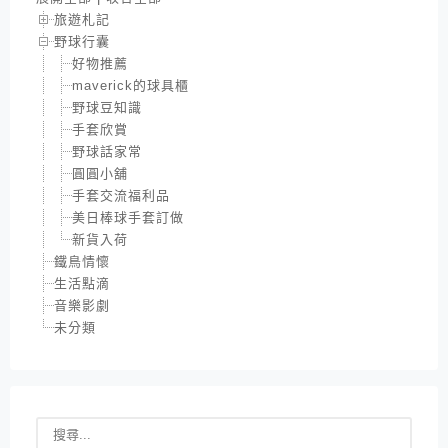
旅遊札記
野球行囊
好物推薦
maverick的球具櫃
野球豆知識
手套欣賞
野球話家常
圓圓小舖
手套交流福利品
美日棒球手套訂做
新貨入荷
鐵鳥情懷
生活點滴
音樂影劇
未分類