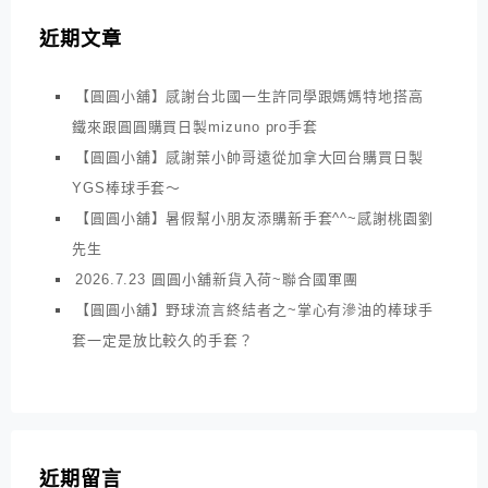
近期文章
【圓圓小舖】感謝台北國一生許同學跟媽媽特地搭高
鐵來跟圓圓購買日製mizuno pro手套
【圓圓小舖】感謝葉小帥哥遠從加拿大回台購買日製
YGS棒球手套～
【圓圓小舖】暑假幫小朋友添購新手套^^~感謝桃園劉
先生
2026.7.23 圓圓小舖新貨入荷~聯合國軍團
【圓圓小舖】野球流言終結者之~掌心有滲油的棒球手
套一定是放比較久的手套？
近期留言