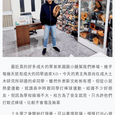
最近真的好多成大的學弟來圓圓小舖幫我們捧場，幾乎
每幾天就有成大的同學過來XD。今天的男主角是尚在成大土
木研究所研讀的卓同學，雖然外表斯文彬彬有禮，但從小就
熱愛運動，就讀高中時跟同學打棒球運動，結識不少好朋
友，但因為學校操場不大，校方為了安全起見，只允許他們
打軟式棒球，比較不會傷及無辜
上大學之後開始打慢壘，可以盡情發揮，慢慢打出心得