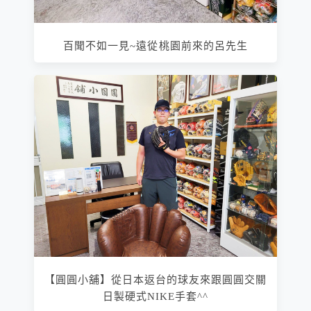
百聞不如一見~遠從桃園前來的呂先生
【圓圓小舖】從日本返台的球友來跟圓圓交關
日製硬式NIKE手套^^