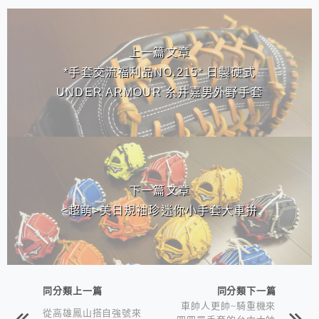
相連文章
上一篇文章
*手套交流福利品NO.215* 日製硬式
UNDER ARMOUR 糸井嘉男外野手套
下一篇文章
<超萌>美日規袖珍迷你小手套大車拚
同分類上一篇
同分類下一篇
車帥人更帥~騎重機來
從高雄鳳山搭自強號來