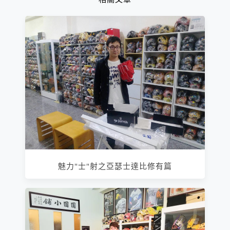
魅力"士"射之亞瑟士達比修有篇