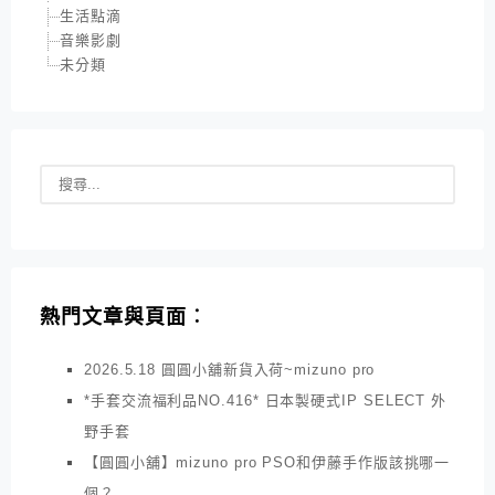
生活點滴
音樂影劇
未分類
熱門文章與頁面︰
2026.5.18 圓圓小舖新貨入荷~mizuno pro
*手套交流福利品NO.416* 日本製硬式IP SELECT 外
野手套
【圓圓小舖】mizuno pro PSO和伊藤手作版該挑哪一
個？