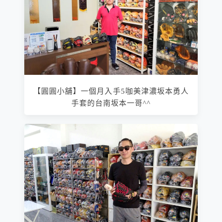
【圓圓小舖】一個月入手5咖美津濃坂本勇人
手套的台南坂本一哥^^