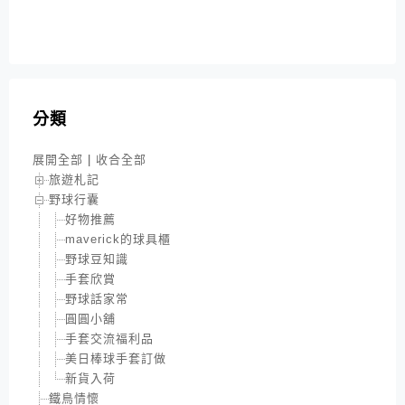
分類
展開全部
|
收合全部
旅遊札記
野球行囊
好物推薦
maverick的球具櫃
野球豆知識
手套欣賞
野球話家常
圓圓小舖
手套交流福利品
美日棒球手套訂做
新貨入荷
鐵鳥情懷