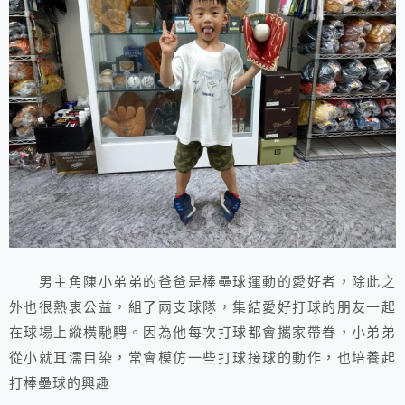
男主角陳小弟弟的爸爸是棒壘球運動的愛好者，除此之
外也很熱衷公益，組了兩支球隊，集結愛好打球的朋友一起
在球場上縱橫馳騁。因為他每次打球都會攜家帶眷，小弟弟
從小就耳濡目染，常會模仿一些打球接球的動作，也培養起
打棒壘球的興趣