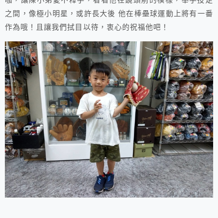
咖，讓陳小弟愛不釋手，看看他在鏡頭前的模樣，舉手投足
之間，像極小明星，或許長大後 他在棒壘球運動上將有一番
作為哦！且讓我們拭目以待，衷心的祝福他吧！