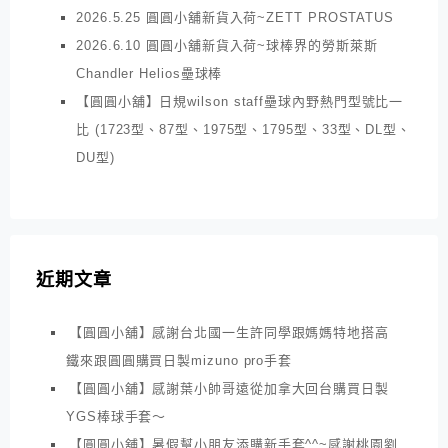
2026.5.25 圓圓小舖新貨入荷~ZETT PROSTATUS
2026.6.10 圓圓小舖新貨入荷~球棒界的勞斯萊斯
Chandler Helios壘球棒
【圓圓小舖】日規wilson staff壘球內野熱門型號比一
比 (1723型、87型、1975型、1795型、33型、DL型、
DU型)
近期文章
【圓圓小舖】感謝台北國一生許同學跟媽媽特地搭高
鐵來跟圓圓購買日製mizuno pro手套
【圓圓小舖】感謝葉小帥哥遠從加拿大回台購買日製
YGS棒球手套～
【圓圓小舖】暑假幫小朋友添購新手套^^~感謝桃園劉