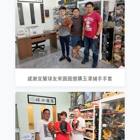
感謝宜蘭球友來圓圓選購玉澤捕手手套