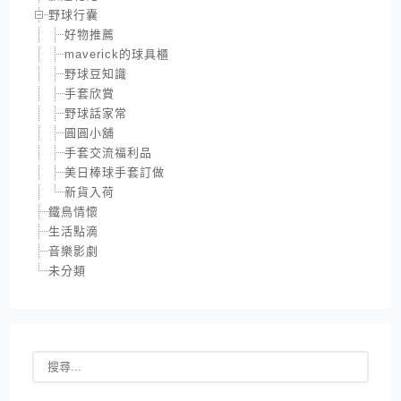
野球行囊
好物推薦
maverick的球具櫃
野球豆知識
手套欣賞
野球話家常
圓圓小舖
手套交流福利品
美日棒球手套訂做
新貨入荷
鐵鳥情懷
生活點滴
音樂影劇
未分類