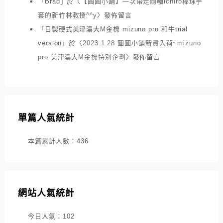
「
Brad
」於〈
【圓圓小舖】一次帶走兩咖ichiro棒球手
套的新竹林教授^^y
〉發佈留言
「
日製硬式美津濃大M金標 mizuno pro 和牛trial
version
」於〈
2023.1.28 圓圓小舖新貨入荷~mizuno
pro 美津濃大M金標特別企劃
〉發佈留言
單篇人氣統計
本篇累計人數：
436
網站人氣統計
今日人氣：
102