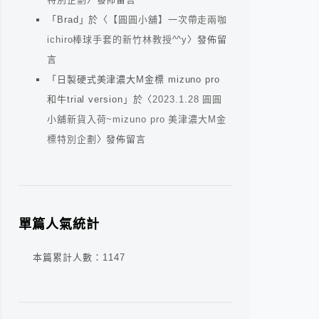
「
Brad
」於〈
【圓圓小舖】一次帶走兩咖
ichiro棒球手套的新竹林教授^^y
〉發佈留
言
「
日製硬式美津濃大M金標 mizuno pro
和牛trial version
」於〈
2023.1.28 圓圓
小舖新貨入荷~mizuno pro 美津濃大M金
標特別企劃
〉發佈留言
單篇人氣統計
本篇累計人數：
1147