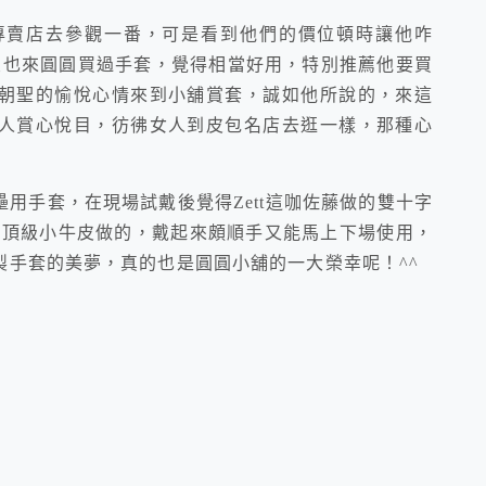
賣店去參觀一番，可是看到他們的價位頓時讓他咋
友也來圓圓買過手套，覺得相當好用，特別推薦他要買
朝聖的愉悅心情來到小舖賞套，誠如他所說的，來這
人賞心悅目，彷彿女人到皮包名店去逛一樣，那種心
手套，在現場試戴後覺得Zett這咖佐藤做的雙十字
等級頂級小牛皮做的，戴起來頗順手又能馬上下場使用，
製手套的美夢，真的也是圓圓小舖的一大榮幸呢！^^