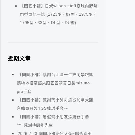
【圓圓小舖】日規wilson staff壘球內野熱
門型號比一比 (1723型、87型、1975型、
1795型、33型、DL型、DU型)
近期文章
【圓圓小舖】感謝台北國一生許同學跟媽
媽特地搭高鐵來跟圓圓購買日製mizuno
pro手套
【圓圓小舖】感謝葉小帥哥遠從加拿大回
台購買日製YGS棒球手套～
【圓圓小舖】暑假幫小朋友添購新手套
^^~感謝桃園劉先生
2026.7.23 圓圓小舖新貨入荷~聯合國軍