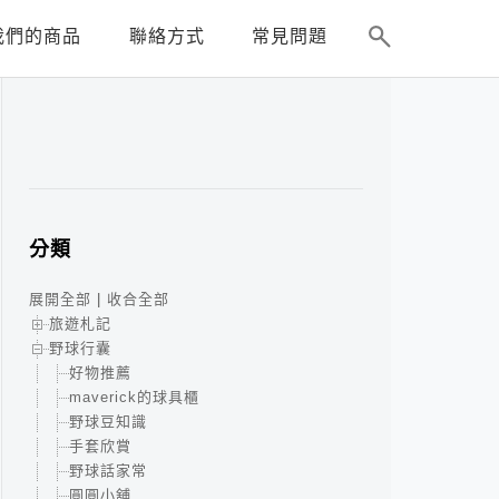
我們的商品
聯絡方式
常見問題
分類
展開全部
|
收合全部
旅遊札記
野球行囊
好物推薦
maverick的球具櫃
野球豆知識
手套欣賞
野球話家常
圓圓小舖