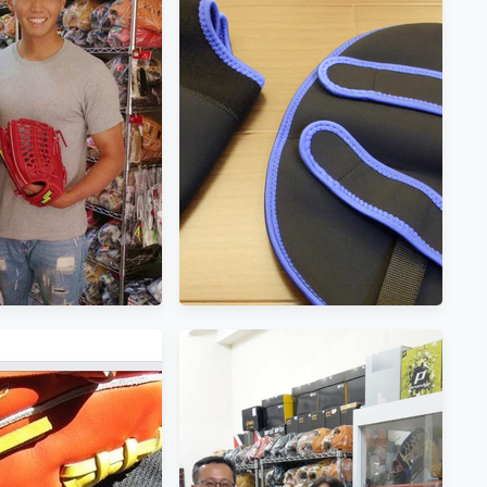
棒隊陽光大男孩來訪
圓圓小舖五周年慶~番外篇