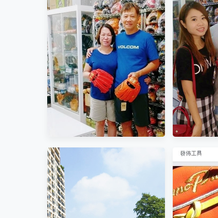
台南市成
一次帶兩隻海狗回北部當寵物