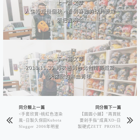
上一篇文章
人生短短幾個秋，看到喜歡的球具要趕
緊把握啊^^
下一篇文章
2018.11.30 再次遇到台北台南高鐵當
天來回的熱血青年
同分類上一篇
同分類下一篇
<手套欣賞>桃紅色渲染
【圓圓小舖】”再買就
風~日製久保田Kubota
要剁手指”成真XD~日
Slugger 2006年明星
製硬式ZETT PROSTA
賽限定棒球手套
TUS BPG37四指棒球
手套 佐藤作