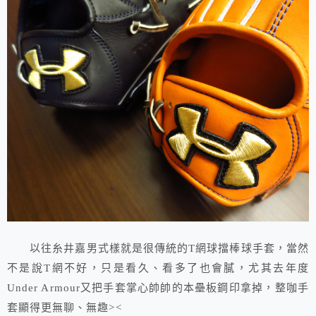
以往糸井嘉男式樣就是很傳統的T網球擋棒球手套，當然
不是說T網不好，只是看久、看多了也會膩，尤其去年度
Under Armour又把手套掌心帥帥的本壘板鋼印拿掉，整咖手
套顯得更無聊、無趣><