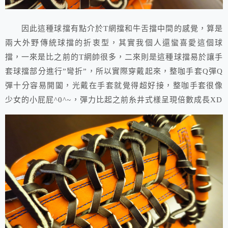
因此這種球擋有點介於T網擋和牛舌擋中間的感覺，算是
兩大外野傳統球擋的折衷型，其實我個人還蠻喜愛這個球
擋，一來是比之前的T網帥很多，二來則是這種球擋易於讓手
套球擋部分進行”彎折”，所以實際穿戴起來，整咖手套Q彈Q
彈十分容易開闔，光戴在手套就覺得超好接，整咖手套很像
少女的小屁屁^0^~，彈力比起之前糸井式樣呈現倍數成長XD