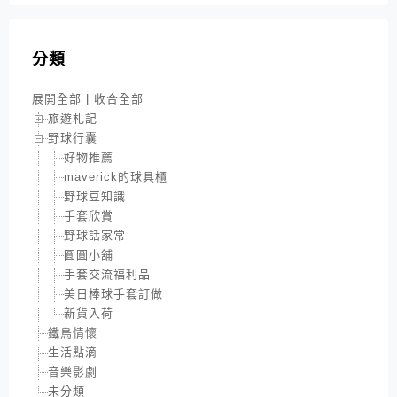
分類
展開全部
|
收合全部
旅遊札記
野球行囊
好物推薦
maverick的球具櫃
野球豆知識
手套欣賞
野球話家常
圓圓小舖
手套交流福利品
美日棒球手套訂做
新貨入荷
鐵鳥情懷
生活點滴
音樂影劇
未分類