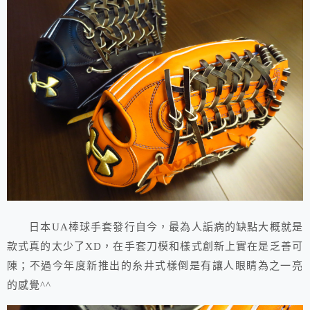
日本UA棒球手套發行自今，最為人詬病的缺點大概就是
款式真的太少了XD，在手套刀模和樣式創新上實在是乏善可
陳；不過今年度新推出的糸井式樣倒是有讓人眼睛為之一亮
的感覺^^