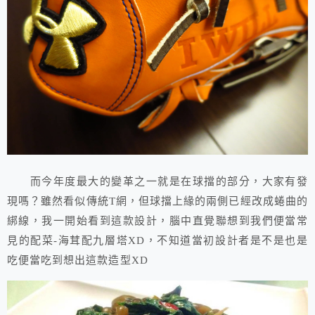
而今年度最大的變革之一就是在球擋的部分，大家有發
現嗎？雖然看似傳統T網，但球擋上緣的兩側已經改成蜷曲的
綁線，我一開始看到這款設計，腦中直覺聯想到我們便當常
見的配菜-海茸配九層塔XD，不知道當初設計者是不是也是
吃便當吃到想出這款造型XD