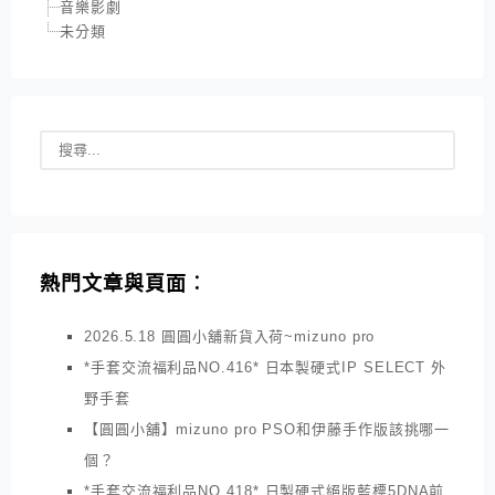
音樂影劇
未分類
熱門文章與頁面︰
2026.5.18 圓圓小舖新貨入荷~mizuno pro
*手套交流福利品NO.416* 日本製硬式IP SELECT 外
野手套
【圓圓小舖】mizuno pro PSO和伊藤手作版該挑哪一
個？
*手套交流福利品NO.418* 日製硬式絕版藍標5DNA前