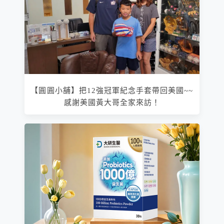
【圓圓小舖】把12強冠軍紀念手套帶回美國~~
感謝美國黃大哥全家來訪！