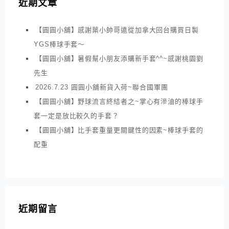
近期文章
【圓圓小舖】感謝葉小帥哥遠從加拿大回台購買日製
YGS棒球手套～
【圓圓小舖】暑假幫小朋友添購新手套^^~感謝桃園劉
先生
2026.7.23 圓圓小舖新貨入荷~聯合國軍團
【圓圓小舖】野球流言終結者之~掌心有滲油的棒球手
套一定是放比較久的手套？
【圓圓小舖】比手套重量更關鍵性的因素~棒球手套的
配重
近期留言