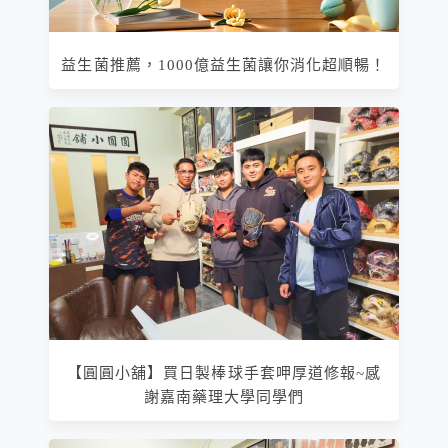
益生菌推薦，1000億益生菌讓你消化超順暢！
【圓圓小舖】買日製棒球手套呷厚道修報~感
謝嘉南藥理大學同學們