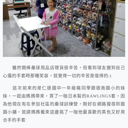
雖然開棒壘球用品店理貨很辛苦，但看到球友選到自己
心儀的手套時那種笑容，就覺得一切的辛苦是值得的:)
這次前來的是仁德國中一年級楊同學跟德南國小的妹
妹，一起由媽媽帶來，買了一咖日本製的RAWLINGS套。因
為他現在有在參加社區的壘球訓練營，剛好在網路搜尋到圓
圓小舖，就請媽媽載來這邊挑了一咖他最喜歡的黑色又好用
合手的手套