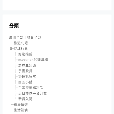
分類
展開全部
|
收合全部
旅遊札記
野球行囊
好物推薦
maverick的球具櫃
野球豆知識
手套欣賞
野球話家常
圓圓小舖
手套交流福利品
美日棒球手套訂做
新貨入荷
鐵鳥情懷
生活點滴