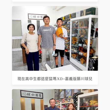
現在高中生都這麼猛嗎XD~嘉義版藤川球兒