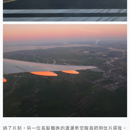
過了片刻，另一位長髮飄逸的瀟灑男空服員把明信片還我，