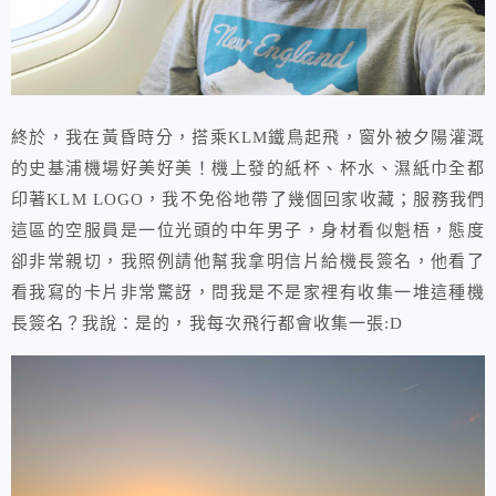
終於，我在黃昏時分，搭乘KLM鐵鳥起飛，窗外被夕陽灌溉
的史基浦機場好美好美！機上發的紙杯、杯水、濕紙巾全都
印著KLM LOGO，我不免俗地帶了幾個回家收藏；服務我們
這區的空服員是一位光頭的中年男子，身材看似魁梧，態度
卻非常親切，我照例請他幫我拿明信片給機長簽名，他看了
看我寫的卡片非常驚訝，問我是不是家裡有收集一堆這種機
長簽名？我說：是的，我每次飛行都會收集一張:D