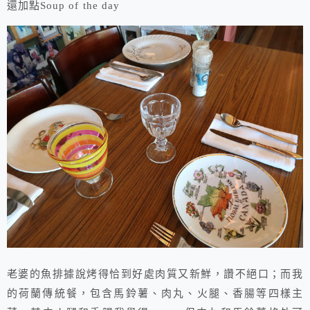
還加點Soup of the day
老婆的魚排據說烤得恰到好處肉質又新鮮，讚不絕口；而我
的荷蘭傳統餐，包含馬鈴薯、肉丸、火腿、香腸等四樣主