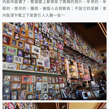
內裝所震懾了，整面牆上都懸掛了媽媽的照片，年老的、年
輕的、懷孕的，獨照、幾個人合照都有；不說它的菜餚，室
內裝潢乍看之下是更引人入勝一些^^